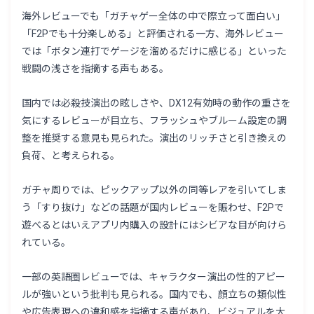
海外レビューでも「ガチャゲー全体の中で際立って面白い」
「F2Pでも十分楽しめる」と評価される一方、海外レビュー
では「ボタン連打でゲージを溜めるだけに感じる」といった
戦闘の浅さを指摘する声もある。
国内では必殺技演出の眩しさや、DX12有効時の動作の重さを
気にするレビューが目立ち、フラッシュやブルーム設定の調
整を推奨する意見も見られた。演出のリッチさと引き換えの
負荷、と考えられる。
ガチャ周りでは、ピックアップ以外の同等レアを引いてしま
う「すり抜け」などの話題が国内レビューを賑わせ、F2Pで
遊べるとはいえアプリ内購入の設計にはシビアな目が向けら
れている。
一部の英語圏レビューでは、キャラクター演出の性的アピー
ルが強いという批判も見られる。国内でも、顔立ちの類似性
や広告表現への違和感を指摘する声があり、ビジュアルを大