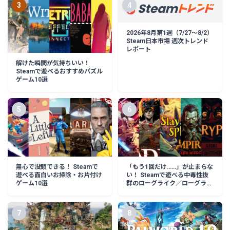
3
4
2026年8月第1週（7/27〜8/2）
Steam日本市場 週次トレンド
レポート
解けた瞬間が気持ちいい！
Steamで遊べるおすすめパズル
ゲーム10選
5
6
無心で没頭できる！ Steamで
「もう1回だけ……」が止まらな
遊べる面白いお掃除・お片付け
い！ Steamで遊べる中毒性抜
ゲーム10選
群のローグライク／ローグライ
ト作品10選
7
8