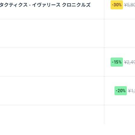
クティクス - イヴァリース クロニクルズ
¥5,8
-30%
¥2,4
-15%
¥1
-20%