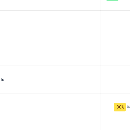
ds
¥
-30%