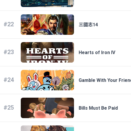
#22
三國志14
#23
Hearts of Iron IV
#24
Gamble With Your Frien
#25
Bills Must Be Paid