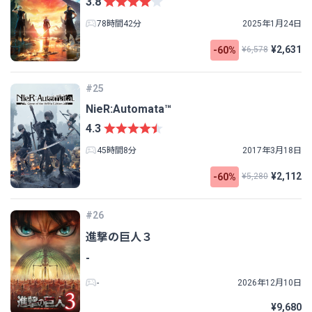
3.8
78時間42分
2025年1月24日
¥2,631
-60%
¥6,578
#25
NieR:Automata™
4.3
45時間8分
2017年3月18日
¥2,112
-60%
¥5,280
#26
進撃の巨人３
-
-
2026年12月10日
¥9,680