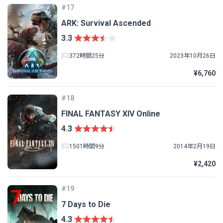
#17
ARK: Survival Ascended
3.3
372時間25分
2023年10月26日
¥6,760
#18
FINAL FANTASY XIV Online
4.3
1501時間9分
2014年2月19日
¥2,420
#19
7 Days to Die
4.3