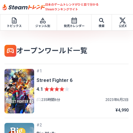
日本のゲームトレンドがひと目で分かる
Steamランキングサイト
トピックス
ジャンル別
発売カレンダー
検索
公式X
オープンワールド一覧
#1
Street Fighter 6
4.1
235時間6分
2023年6月2日
¥4,990
#2