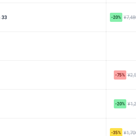
n 33
¥7,48
-20%
¥2,
-75%
¥1,
-20%
¥1,70
-35%