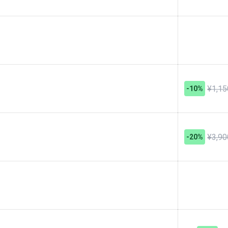
¥1,15
-10%
¥3,90
-20%