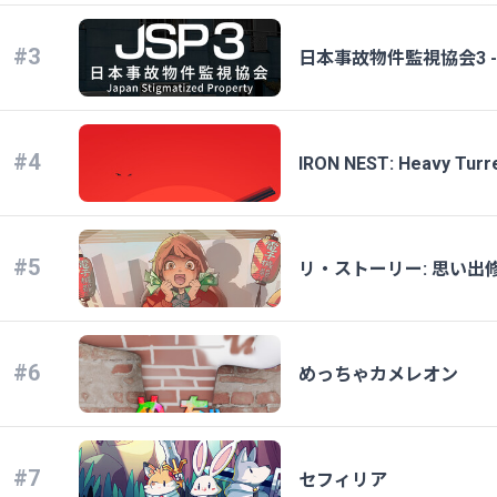
#3
日本事故物件監視協会3 -Japan
#4
IRON NEST: Heavy Turre
#5
リ・ストーリー: 思い出
#6
めっちゃカメレオン
#7
セフィリア