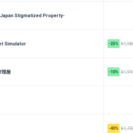
 Stigmatized Property-
t Simulator
¥1,98
-25%
修理屋
¥1,99
-10%
¥1,70
-40%