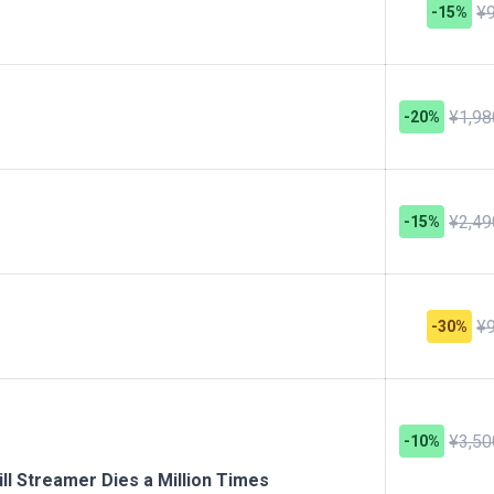
¥
-15%
¥1,98
-20%
¥2,49
-15%
¥
-30%
¥3,50
-10%
amer Dies a Million Times