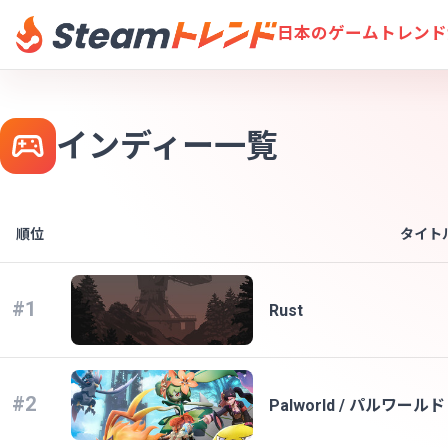
日本のゲームトレンド
インディー一覧
順位
タイト
#1
Rust
#2
Palworld / パルワールド