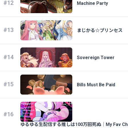
#12
Machine Party
#13
まじかる☆プリンセス
#14
Sovereign Tower
#15
Bills Must Be Paid
#16
ゆるゆる生配信する推しは100万回死ぬ｜My Fav Chill Stre