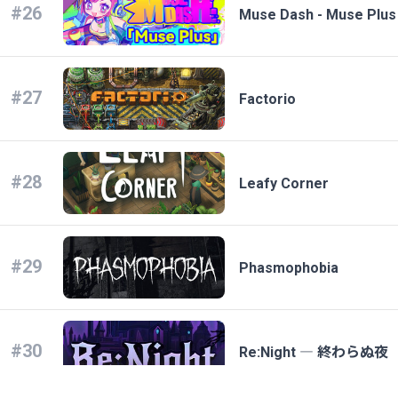
#26
Muse Dash - Muse Plus
#27
Factorio
#28
Leafy Corner
#29
Phasmophobia
#30
Re:Night ― 終わらぬ夜