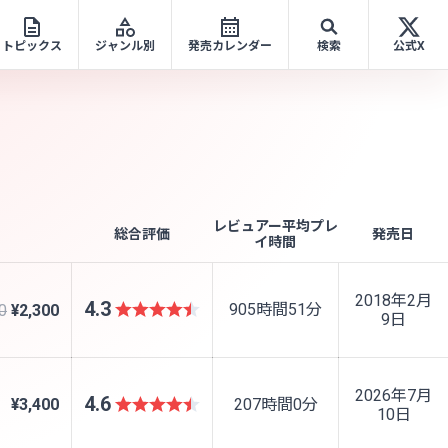
トピックス
ジャンル別
発売カレンダー
検索
公式X
レビュアー平均プレ
総合評価
発売日
イ時間
2018年2月
4.3
905時間51分
0
¥2,300
9日
2026年7月
4.6
¥3,400
207時間0分
10日