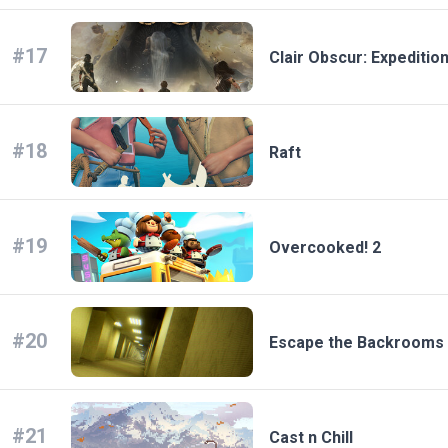
#17
Clair Obscur: Expeditio
#18
Raft
#19
Overcooked! 2
#20
Escape the Backrooms
#21
Cast n Chill