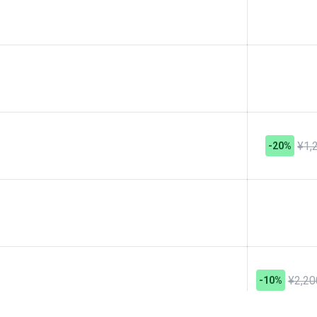
¥1,
-20%
¥2,20
-10%