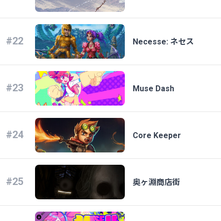
#22
Necesse: ネセス
#23
Muse Dash
#24
Core Keeper
#25
奥ヶ淵商店街