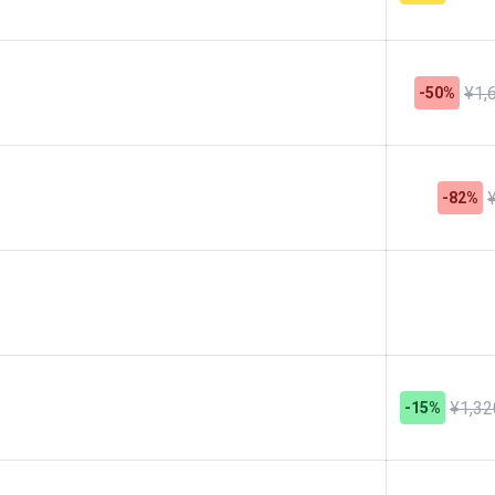
¥1,
-50%
-82%
¥1,32
-15%