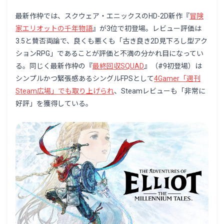
最新作枠では、スクウェア・エニックスのHD-2D新作『
冒険
家エリオットの千年物語
』が3位で初登場。レビュー評価は
3.5と賛否両論で、良くも悪くも「古き良き2D見下ろし型アク
ションRPG」であることが評価と不満の分かれ目になってい
る。同じく最新作枠の『
最終回収SQUAD
』（#9初登場）は
シンプルかつ緊張感あるシングルFPSとして
4Gamer「週刊
Steam広場」でも取り上げられ
、Steamレビューも「非常に
好評」を獲得している。