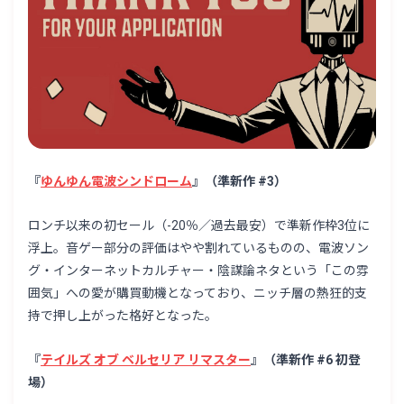
『
ゆんゆん電波シンドローム
』（準新作 #3）
ロンチ以来の初セール（-20％／過去最安）で準新作枠3位に
浮上。音ゲー部分の評価はやや割れているものの、電波ソン
グ・インターネットカルチャー・陰謀論ネタという「この雰
囲気」への愛が購買動機となっており、ニッチ層の熱狂的支
持で押し上がった格好となった。
『
テイルズ オブ ベルセリア リマスター
』（準新作 #6 初登
場）