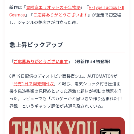
新作は『
冒険家エリオットの千年物語
』『
R-Type Tactics I • II
Cosmos
』『
ご応募ありがとうございます
』が並走で初登場
し、ジャンルの幅広さが目立った週。
急上昇ピックアップ
『
ご応募ありがとうございます
』（最新作 #4 初登場）
6月19日配信のディストピア面接官シム。AUTOMATONが
「
発売1日で開発費回収
」と報じ、電気ショック付き圧迫面
接や偽造書類の見極めといった過激な題材が初動の話題を作
った。レビューでも「バカゲーかと思いきや作り込まれた世
界観」というギャップ評価が共通言及されている。