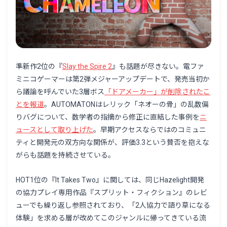
準新作2位の『
Slay the Spire 2
』も話題が尽きない。電ファ
ミニコゲーマーは第2弾メジャーアップデートで、発売当初か
ら議論を呼んでいた3層ボス
「ドアメーカー」が削除されたこ
とを報道
。AUTOMATONはレリック「ネオーの骨」の乱数偏
りバグについて、数学者の指摘から修正に直結した事例を
ニ
ュースとして取り上げた
。早期アクセスならではのコミュニ
ティと開発元の双方向な関係が、評価3.3という賛否を抱えな
がらも話題を持続させている。
HOT1位の『It Takes Two』に関しては、同じHazelight開発
の協力プレイ専用作品『スプリット・フィクション』のレビ
ューでも繰り返し参照されており、「2人協力で語り草になる
体験」を求める層が改めてこのジャンルに帰ってきている流