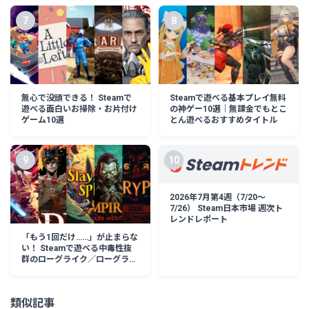
7
8
無心で没頭できる！ Steamで
Steamで遊べる基本プレイ無料
遊べる面白いお掃除・お片付け
の神ゲー10選｜無課金でもとこ
ゲーム10選
とん遊べるおすすめタイトル
9
10
2026年7月第4週（7/20〜
7/26） Steam日本市場 週次ト
レンドレポート
「もう1回だけ……」が止まらな
い！ Steamで遊べる中毒性抜
群のローグライク／ローグライ
ト作品10選
類似記事