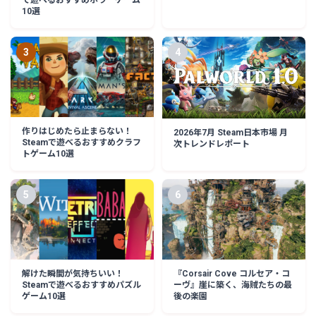
10選
3
4
作りはじめたら止まらない！
2026年7月 Steam日本市場 月
Steamで遊べるおすすめクラフ
次トレンドレポート
トゲーム10選
5
6
解けた瞬間が気持ちいい！
『Corsair Cove コルセア・コ
Steamで遊べるおすすめパズル
ーヴ』崖に築く、海賊たちの最
ゲーム10選
後の楽園