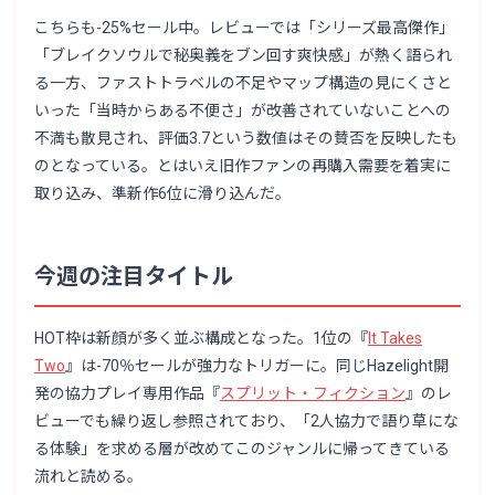
こちらも-25%セール中。レビューでは「シリーズ最高傑作」
「ブレイクソウルで秘奥義をブン回す爽快感」が熱く語られ
る一方、ファストトラベルの不足やマップ構造の見にくさと
いった「当時からある不便さ」が改善されていないことへの
不満も散見され、評価3.7という数値はその賛否を反映したも
のとなっている。とはいえ旧作ファンの再購入需要を着実に
取り込み、準新作6位に滑り込んだ。
今週の注目タイトル
HOT枠は新顔が多く並ぶ構成となった。1位の『
It Takes
Two
』は-70％セールが強力なトリガーに。同じHazelight開
発の協力プレイ専用作品『
スプリット・フィクション
』のレ
ビューでも繰り返し参照されており、「2人協力で語り草にな
る体験」を求める層が改めてこのジャンルに帰ってきている
流れと読める。