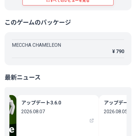
すべてのレビューを見る
The price is also reasonable, making it easy to buy with friends.
Personally, the only drawback is that it causes motion sickness.
このゲームのパッケージ
This is a matter of my constitution, not a problem with the game itself, so it's
not a reason to lower the game's rating, but
for those who, like me, are prone to motion sickness from 3D games, please
check the following points to try and alleviate it as much as possible:
MECCHA CHAMELEON
・Avoid playing in full screen. Reducing the game's size by using windowed
mode makes it less likely to cause motion sickness.
¥ 790
・Consciously slow down the speed of controls and movement, and try to
avoid or move the camera as slowly as possible (carefully adjust the camera
sensitivity as well).
・Avoid looking up too much in the game.
・Avoid vertical movement such as jumping or falling as much as possible.
最新ニュース
・Play on outdoor maps rather than indoors.
アップデート3.6.0
アップデート3.
2026.08.07
2026.08.05