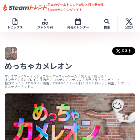
日本のゲームトレンドがひと目で分かる
Steamランキングサイト
トピックス
ジャンル別
発売カレンダー
検索
公式X
ポスト
めっちゃカメレオン
マルチプレイヤー
カジュアル
パーティーゲーム
笑える
探し物
オンライン協力プレイ
手描き
コメディ
ステルス
カラフル
インディー
協力プレイ
リアルタイム戦略
かわいい
チーム制
コントローラ
調査
リアル
ミステリー
レトロ