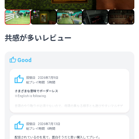
ロシア語
中国語（繁体字）
トルコ語
平均実績解除率
-
フォロワー数
158,559人
共感が多いレビュー
Good
投稿日
2026年7月9日
総プレイ時間
5時間
さまざまな意味でボーダーレス
※English is following.
言語のやり取りが必須でないので、母語の異なる相手とも遊びやすいマルチゲ
ーだと思う。
もちろん、サーバー選択時点で自分のローカルに絞って言葉の通じる相手とだ
け遊ぶこともできる。
投稿日
2026年7月13日
こういう部分含めて、とにかく選択肢が多く用意されているところを評価した
総プレイ時間
6時間
い。
配信されているのを見て、面白そうだと思い購入してプレイ。