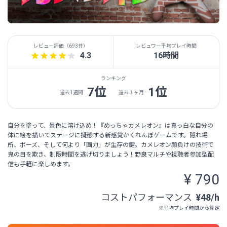
レビュー評価（
693件
）
レビュワー平均プレイ時間
4.3
16時間
ランキング
7位
1位
過去1週間
過去１ヶ月
自分を塗って、景色に溶け込め！『めっちゃカメレオン』は真っ白な自分の
体に絵を描いてステージに擬態する新感覚かくれんぼゲームです。隠れ場
所、ポーズ、そして何より「画力」が生存の鍵。カメレオン顔負けの技術で
鬼の目を欺き、制限時間を逃げ切りましょう！野良マルチや視聴者参加型配
信も手軽に楽しめます。
¥ 790
コストパフォーマンス
¥48/h
※平均プレイ時間から算定