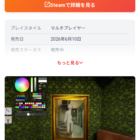
Steamで詳細を見る
プレイスタイル
マルチプレイヤー
発売日
2026年6月10日
発売ステータス
発売中
開発元
lemorion_1224
もっと見る
パブリッシャー
lemorion_1224
言語対応
日本語: 対応
その他の言語
英語
スペイン語 - スペイン
中国語（簡体字）
韓国語
フランス語
イタリア語
ドイツ語
アラビア語
ポルトガル語－ブラジル