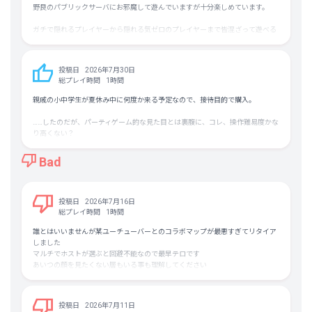
多くの選択肢が用意されている点のひとつとしては、たとえば遊び方の幅が広
野良のパブリックサーバにお邪魔して遊んでいますが十分楽しめています。
いことが挙げられる。
一般的なかくれんぼのルールで遊ぶこともできるし、それ以外にもこのゲーム
ガチで隠れるプレイヤーから隠れる気ゼロのプレイヤーまで皆混ざって遊べる
だからこその遊び方ができる「ダブルモード」がある。
のがとてもいい。
みんなが隠れるし、みんなが見つける側にもなる。
ルールも基本のかくれんぼに、鬼が増えるルールとか皆で探すルールとか色々
これは特に配信者が放送しながら遊ぶのにうってつけだ。
あったり、
投稿日
2026年7月30日
隠れる時のペイント機能も非常に優れてますし、分身機能もあったりで、とに
総プレイ時間
1時間
隠れるというより、「溶け込む」ということが本質となるため、あまりにも上
かく痒い所に手が届く機能満載でとても楽しい。
手に溶け込んでいたら、仮に発見したとしても「見つけなかったことにしてあ
強いて挙げるなら１試合後のええやんの数が３つくらい欲しいなぁと思ったく
親戚の小中学生が夏休み中に何度か来る予定なので、接待目的で購入。
げたくなる」ような側面がある。
らいです。素晴らしい隠れ方をしてる人にええやんしたらその後もっと素晴ら
「見つけた！自分の勝ち！」で終わりなのではなく、相手の隠れ方をも高く評
しい隠れ方をしてるプレイヤーを見つけたら歯がゆい思いをしちゃいます。
……したのだが、パーティゲーム的な見た目とは裏腹に、コレ、操作難易度かな
価したくなるような設計のゲームであるため、平和に盛り上がる。
り高くない？
ウケを狙って「全然隠れていない」やりかたで参加するのもアリだし、「面白
言語とかのやりとりも一切不要で遊べることもあり、本当に万人におすすめで
まあ本質は「3Dペインタ」なので難しいのもそれはそうだが、色塗りにおいて
ければそれが一番」という空気が醸成されやすいゲームルールなのが良い。
きるゲームです。
ペイントソフト的な彩度明度の概念や操作は解ってて当然の作りでチュートリ
Bad
アルとかはない。
価格も手頃で友達と一緒に購入しやすいのも良いところ。
練習したけりゃソロで部屋を作って、カメレオン側の持ち時間を長めに取ろ
個人的に唯一のネックは、画面酔いが発生する点だ。
う。
これは体質の問題であってゲームの問題ではないのでゲームの評価を下げる理
投稿日
2026年7月16日
由にはならないが、
プレイの解説をせにゃならんので、90分ほど触ってみたが、子どもにこのゲー
総プレイ時間
1時間
私のように3Dのゲームで酔いやすい人が少しでも酔いが緩和できるよう、以下
ムの様々な操作と概念を教えるだけで、1時間は掛かりそう。まあ、プレイ動
の点を確認してみてほしい。
誰とはいいませんが某ユーチューバーとのコラボマップが最悪すぎてリタイア
画とかで勝手に覚えててくれることを祈ろう（要所だけ抑えて、後は本人たち
・フルスクリーンなどでは遊ばない方がいい。ウィンドウ化してゲーム映像の
しました
にワーキャー言っててもらえれば、それで良いのかもしれんが）
サイズを小さくした方が比較的酔いにくい
マルチでホストが選ぶと回避不能なので最早テロです
・操作や移動のスピードも意識してゆっくりにしたり、カメラ操作を極力しな
あいつの顔を見たくない層もいる事も理解してください
いように工夫するかなるべくゆっくり動かす（カメラ感度も慎重に調整するほ
せめてデフォルメされたイラストやモデルなら不快感も無かったんですが…
うがよい）
・ゲーム内で上を見上げようとしすぎないようにする
・ジャンプや落下など上下動をなるべくしない
投稿日
2026年7月11日