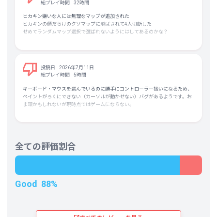
・屋内よりは屋外マップで遊ぶようにする
総プレイ時間
32時間
ヒカキン嫌いな人には無理なマップが追加された
Borderless in Many Ways
ヒカキンの顔だらけのクソマップに飛ばされて4人切断した
せめてランダムマップ選択で選ばれないようにはしてあるのかな？
Since language communication isn't essential, I think it's a multiplayer game
that's easy to play with people who speak different native languages.
Of course, you can also narrow it down to your local server at the server
selection stage and play only with people who speak the same language.
I want to commend the fact that there are so many options available, including
投稿日
2026年7月11日
these aspects.
総プレイ時間
5時間
One example of the many options available is the wide range of ways to play.
キーボード・マウスを選んでいるのに勝手にコントローラー扱いになるため、
You can play with the rules of a typical hide-and-seek game, but there's also a
ペイントがろくにできない（カーソルが動かせない）バグがあるようです。お
"Double Mode" that offers a unique way to play that's only possible in this
ま環かもしれないが現時点ではゲームにならない。
game.
Everyone hides, and everyone tries to find.
This is especially perfect for streamers who play while broadcasting.
The essence of the game is "blending in" rather than simply hiding, so if
全ての評価割合
someone blends in too well, even if you find them, you might feel like
"pretending you didn't find them."
It's not a game that ends with "I found you! I win!", but rather a game designed
to make you appreciate the way your opponents hide, leading to peaceful and
enjoyable gameplay.
Good
88%
It's perfectly acceptable to participate in a way that's "not at all hidden" to get
laughs, and the game rules are great because they easily foster an
atmosphere where "fun is all that matters."