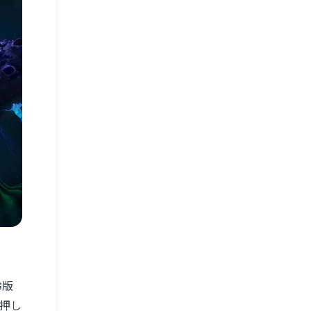
齢版
を押し