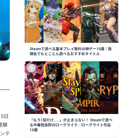
Steamで遊べる基本プレイ無料の神ゲー10選｜無
課金でもとことん遊べるおすすめタイトル
9
15日
「もう1回だけ……」が止まらない！ Steamで遊べ
経験
る中毒性抜群のローグライク／ローグライト作品
10選
ンテ