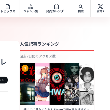
トピックス
ジャンル別
発売カレンダー
検索
公式X
人気記事ランキング
過去7日間のアクセス数
ドレ
1
スト
怖いのに見たくなる！ Steamで遊べるおすすめホ