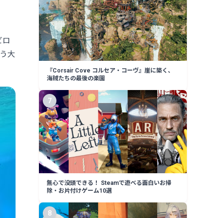
ビロ
いう大
『Corsair Cove コルセア・コーヴ』崖に築く、
海賊たちの最後の楽園
7
無心で没頭できる！ Steamで遊べる面白いお掃
除・お片付けゲーム10選
8