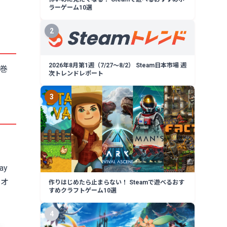
ラーゲーム10選
2
2026年8月第1週（7/27〜8/2） Steam日本市場 週
席巻
次トレンドレポート
3
ay
％オ
作りはじめたら止まらない！ Steamで遊べるおす
すめクラフトゲーム10選
4