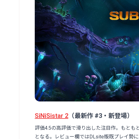
SiNiSistar 2
（最新作 #3・新登場）
評価4.5の高評価で滑り出した注目作。もともと
となる。レビュー欄ではDLsite版既プレイ