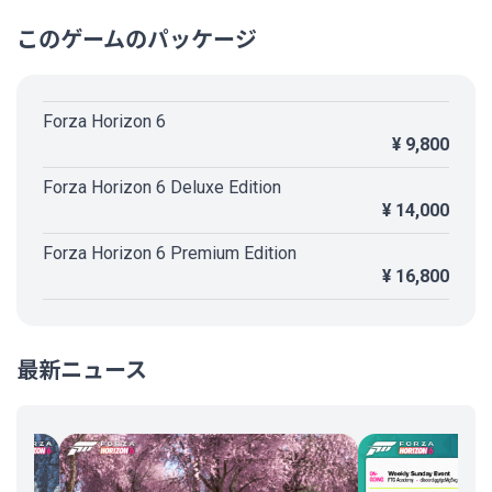
るのを遠巻きに眺めていましたが、世の中には恐ろしい集団がいるんだな…っ
このゲームのパッケージ
て当時思ってました。今回ゲームを遊んで改めて考えてみれば、単なる車好き
な人たちだったんだな～と感えを改めました。
バンナムもリッジレーサーを復活してくれないですかね？ ナムコ時代のテーマ
パークを舞台にしたり、ラリーＸモードでAI車から逃げ回って鬼ごっこレース
Forza Horizon 6
とか、ゼビウスのマップで敵攻撃を避けて走り抜けたり、パックマンモードで
ゴーストカーと戦ったり、Forza Horizonのお祭りカーレースゲームから着想
¥ 9,800
を得れば、新たな需要を掘り起こせると思うんですけどね…
Forza Horizon 6 Deluxe Edition
¥ 14,000
Forza Horizon 6 Premium Edition
¥ 16,800
最新ニュース