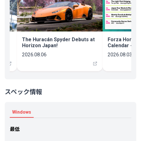
n
The Huracán Spyder Debuts at
Forza Horizo
Horizon Japan!
Calendar - Au
2026.08.06
2026.08.03
スペック情報
Windows
最低