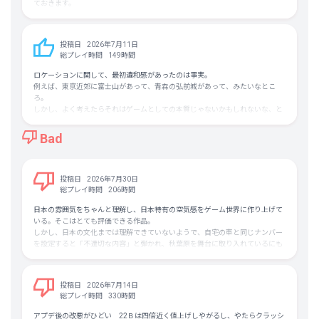
ておきます。
投げ出してしまい挫折。それでもレースゲームへの未練はあったので、Forza
シリーズは大幅値引き時に購入していました。
高評価率が若干低いですが、実際グラフィックの完成度やボリューム感、何よ
り日本を舞台としている点からも買って損はしないゲームといえます。
投稿日
2026年7月11日
そんな時に Forza Horizon 4に LEGOステージがあると知って、面白そうだと
それでも気になる方はサムズダウンのレビューをよく読んでみるといいと思い
総プレイ時間
149時間
思い起動しましたが、広大なマップとコースに圧倒され、自由すぎて何から手
ます。
を付けて良いのか分からず、少しだけレゴカーを運転して放置していました。
ロケーションに関して、最初違和感があったのは事実。
最近の低評価の一番の理由は、不正への対応として全員一律に一定ラインまで
例えば、東京近郊に富士山があって、青森の弘前城があって、みたいなとこ
それから数年後、遂に日本が舞台の本作が告知された時、このビッグウェーブ
ゲーム内マネーを没収されたことと思われます。（それは確かにひどい）
ろ。
に乗って、遊ぶ手順などを体感し、リアルタイムに時限キャンペーンも楽しん
今後も同様の対応を取られるリスクは孕んでいますが、クルマゲー初心者がド
しかし、よく考えたらそれはゲームとしての本質じゃないかもしれないな、と
でみようと思い、あえてスタンダード版を予約購入しました。プレミアム版を
ライブを楽しむ分にはほとんど問題ないと思います。
思ったら気にならなくなったどころか、よくこの範囲に押し込めたなあと感動
買っても良かったんですが、宝の地図とか使わずに探索プレイを楽しみたかっ
初心者視点ではフィールドでの物への接触にペナルティが無いのも気楽です。
したまである。
Bad
たのと、実在の車には興味無かったので、カーパックとかで乗れる車が増えた
むしろ破壊することでポイントを得られたりします。
ところで迷うだけですし、逆に少ない車種から少しづつ新たな車を獲得してい
日本を舞台に、というところで、きちんと峠があって、埠頭があって、首都高
く過程を楽しみたいという気持ちがあったためです。
ドライブについても、真っ先にイメージする「レース」以外に様々な楽しみ方
らしきものもある。まあチューニング文化のポイントがちゃんと押さえてあ
が用意されています。
る。惜しいのは、埠頭は昔からストリートゼロヨンやってたところが多いので
投稿日
2026年7月30日
今回は素直に走行ラインはONにして、初心者モード＆オートマ(AT)で遊びま
Uber eatsさながら指定地点まで軽トラを走らせて報酬を得たり、各地に置か
はないかな、ドリフトだけじゃなく、という点。それ以外は全然いいんじゃな
総プレイ時間
206時間
したが、凄く上手く運転できて初めてのコースもスイスイ走れてしまうので驚
れたマスコットやボードを回収して回るスタンプラリーみたいな要素があった
いかあって思います。
いてしまいました。しかし、なんか自分が操作している感覚に乏しいんです。
り、屋根の上など少し難しい所に置かれたボードめがけてスタントをキメた
日本の雰囲気をちゃんと理解し、日本特有の空気感をゲーム世界に作り上げて
そして、個人的に一番のポイントは道路が日本の道路だよね、ってところ。側
リッジレーサーでドリフト開始するとレールに沿って曲がっていくような、自
り、まだ走ったことのない道を踏破してマップを埋めたり、写真と短文をもと
いる。そこはとても評価できる作品。
溝であるとか、白線とか路面の傷み方とか。それだけで雰囲気出てるし、なん
分で制御していない感覚に近いんです。
に古き名車の置かれている所を探したり、金閣寺や渋谷スクランブル交差点の
しかし、日本の文化までは理解できていないようで、自宅の車と同じナンバー
かテンション上がりました。グラもきれいだしね。
ような名所を巡って写真を撮ったり、崖からフルスピードで飛び出して何メー
を設定すると「不適切な内容」と弾かれ、秋葉原を舞台に取り入れているにも
改めて設定を見直したら、初心者モードではブレーキやハンドル操作までAIア
トル飛べるか挑戦したり、短い区間をできるだけハイスピードで通過したり、
かかわらずアニメイラストは「児童ポルノに該当」となり、最悪アカウント
おすすめです。
シストが入っていて驚きました。アクセル押していれば勝手に走ってくれると
クルマをかっこよくデコレーションしたり、他のプレイヤーが配布しているデ
BANされる。
いう子供でも遊べるほどの簡単操作… これはレースゲームと呼べるのか？と
ザインを拝借して痛車を作ったり、お気に入りのクルマをガレージにおしゃれ
なんならメーカーロゴに興奮する変態に通報されてBANされる。
思いました。その後は、Steamレビューやネット動画で調べて、ステアリング
投稿日
2026年7月14日
に飾ったり、ガレージ自体の配置にこだわってみたり、私有地にいろいろ物を
は「シミュレーション」、ブレーキは「アンチロックON」、それ以外のアシ
総プレイ時間
330時間
置いてアレンジしてみたり、フレンドと一緒にドライビングを楽しんだり、時
現環境下では ”車の色を変えるだけの人” にはオススメできるが、 ”痛車やレー
ストはOFFにして、カスタム設定内でAIライバル車の難易度で調整する形でゲ
には公道でバトルしてみたり……
スカーに乗りたい人” は購入前に一度踏みとどまって欲しい。
アプデ後の改悪がひどい 22Ｂは四倍近く値上げしやがるし、やたらクラッシ
ームを遊ぶようにしたところ、凄くレースゲームらしい反応が感じられるよう