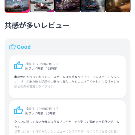
ハンガリー語
韓国語 (フル音声対応)
ノルウェー語
ポーランド語
ポルトガル語－ブラジル (フル音声対
共感が多いレビュー
応)
ポルトガル語－ポルトガル
ロシア語
スペイン語－ラテンアメリカ (フル音
声対応)
Good
スウェーデン語
トルコ語
チェコ語
投稿日
2026年7月12日
総プレイ時間
162時間
平均実績解除率
47.2%（27/57）
車の免許も持っておらずレースゲームは苦手なタイプで、プレステ１にリッジ
フォロワー数
318,323人
レーサーが出た時も話題性に乗って購入したものの上手く走れずに投げ出した
ほどの運転音痴なタイプです。
プレステ2が登場した頃に、リッジレーサー５しかソフトが無かったので一緒
に購入。仕方なく遊んでいたら、たまたまドリフトが上手く成功して運転する
のが楽しくなり、初めて３Ｄポリゴンのレースゲームにハマりました。その後
投稿日
2026年7月11日
もリッジレーサー６～７も全ステージクリアするほど熱中しました。
総プレイ時間
26時間
リッジレーサーのアクセルベタ踏み運転が常識になってしまったせいで、レー
クルマに詳しくない自分のようなプレイヤーでも楽しく運転できる良いゲーム
スシミュレーション系は凄く苦手でグランツーリスモは挫折。Forzaモーター
です。
スポーツは走行ラインのおかげでレース完走はできましたが、リッジレーサー
以下しばらく全肯定みたいなレビューになりますが、後半に気になる点も書い
をやり込んだプライドがあったのか、走行ラインOFFにしたら勝てなくなって