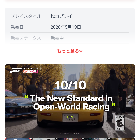
プレイスタイル
協力プレイ
発売日
2026年5月19日
発売ステータス
発売中
開発元
Playground Games
もっと見る
パブリッシャー
Xbox Game Studios
言語対応
日本語: 対応
その他の言語
英語 (フル音声対応)
中国語（簡体字） (フル音声対応)
中国語（繁体字） (フル音声対応)
フランス語
イタリア語 (フル音声対応)
ドイツ語 (フル音声対応)
スペイン語 - スペイン (フル音声対応)
デンマーク語
オランダ語
フィンランド語
ギリシャ語