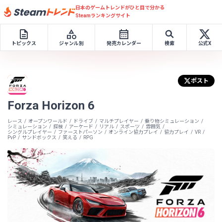
日本のゲームトレンドがひと目で分かる
Steamランキングサイト
トピックス
ジャンル別
発売カレンダー
検索
公式X
ポスト
Forza Horizon 6
レース
オープンワールド
ドライブ
マルチプレイヤー
乗り物シミュレーション
シミュレーション
探検
アーケード
リアル
スポーツ
雰囲気
シングルプレイヤー
ファーストパーソン
オンライン協力プレイ
協力プレイ
VR
PvP
サンドボックス
笑える
RPG