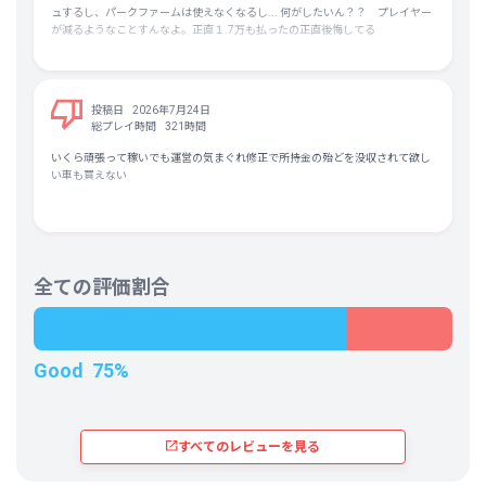
今後の対応を見て購入を検討するか、セール叩き売りになるまで待った方が良
ュするし、パークファームは使えなくなるし... 何がしたいん？？ プレイヤー
になって楽しくなってきました。
ことクルマで楽しめる要素はだいたい取り揃えていますし、「結構高いゲーム
い。
が減るようなことすんなよ。正直１.7万も払ったの正直後悔してる
だしクルマゲーなんて買っても10時間くらいで飽きそうだな」と思っていた自
最初の頃は敵車や壁に車体をぶつけて無理やり1位をとるような戦い方でしか
分でも大満足のボリュームです。
勝てませんでしたが、車の物理挙動を学んだり、ブレーキングの重要性がわか
ってくるようになると、次第にライバル車の隙間を縫って追い抜くこともでき
とにかくあんまり細かいことを考えず、のんびり日本の風景を楽しみながらク
るようになって上達する感じが楽しくなってきました。レースに慣れてくると
ルマを乗り回すのが楽しいです。
投稿日
2026年7月24日
難易度も「標準」で勝てるようになってきて、優しいコースなら上級難易度で
総プレイ時間
321時間
も１位を取れるようになりました。キャンペーンのおかげでモチベーションが
===
維持される仕組みも素晴らしいです。おかげで、マップに散らばるアイコンの
いくら頑張って稼いでも運営の気まぐれ修正で所持金の殆どを没収されて欲し
●気になる点
意味や遊び方も判るようになりました。
い車も買えない
・ゲーム開始～データ読み込みまで設定にかかわらず嫌がらせのような爆音が
鳴るので注意
あと、出不精な性格なので、日本の名所をゲーム内で知れるのも新鮮でした。
・各レース・イベントに参加できるクルマの条件があるが、自分の所有してい
美しい景色を眺めているだけで心が晴れやかな気分になります。反面ロードレ
るどのクルマなら参加可能なのか分かりにくい
ースは夜の陰鬱で悪天候なコースを、対向車に怯えながら張り詰めた空気の中
・レース・イベント参加後にパーツ交換込みのチューニングができると嬉しい
を走り抜ける感覚がたまりまりません。久々にリッジレーサーで遊んでいた頃
・デカール作成のUIがイマイチ
のスピードへの興奮が蘇ってきました。
全ての評価割合
・全体的にシリーズ既プレイ者向けなのか、説明がやや不十分な所はある
そして遂に、ゴールドリストバンドに到達。キャンペーン実績が欲しくてオン
===
ライントライアル戦にも参加し、購入してから2ヶ月ほどで全コースを標準難
●最初分からなかった点
易度以上で制覇することができました。リッジレーサー時代の興奮を味わえて
・クルマに付随する3桁の数字はマシンスペックの総合値で、概ね100ごとにク
本当に満足しています。そして、今回のゲーム体験のおかげで、今まで積んで
Good
75%
ルマがランク分けされている。レースは同じランクのクルマが出るので、ラン
放置していた Forza Horizon 3～5を、思いっきり楽しんでいけるのかと思うと
クの範囲内で上限に近いチューニングにしておくと有利
ワクワクが止まりません。Xbox360版の初代 Forza Horizonも中古で買ってし
・チューニングはレース参加後・出走前にいじれるタイヤ圧の数値などのほか
まうほど面白かったです。
に、パーツごと交換するチューニングがある。他のプレイヤーのセッティング
を丸ごとパクれる機能もあり、初心者はそれを使うのが無難
すべてのレビューを見る
そういえば、若い頃に職場に車好きな先輩がいて、その愛車は後部座席が無く
て補強パイプが張り巡らされていました。仕事終わりに改造車に乗せられてカ
ーミーティングに付き合わされ、車輪から煙上げてドリフトでグルグル回って