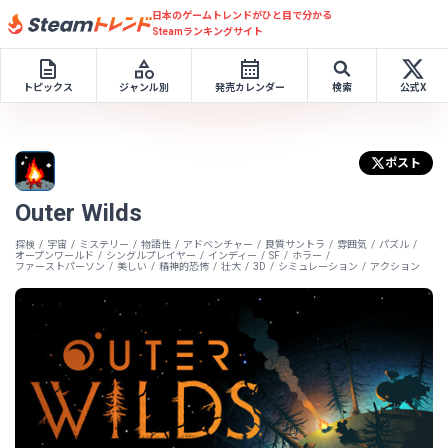
日本のゲームトレンドがひと目で分かる
Steamランキングサイト
トピックス
ジャンル別
発売カレンダー
検索
公式X
ポスト
Outer Wilds
探検
宇宙
ミステリー
物語性
アドベンチャー
良質サントラ
雰囲気
パズル
オープンワールド
シングルプレイヤー
インディー
SF
ホラー
ファーストパーソン
美しい
精神的恐怖
壮大
3D
シミュレーション
アクション