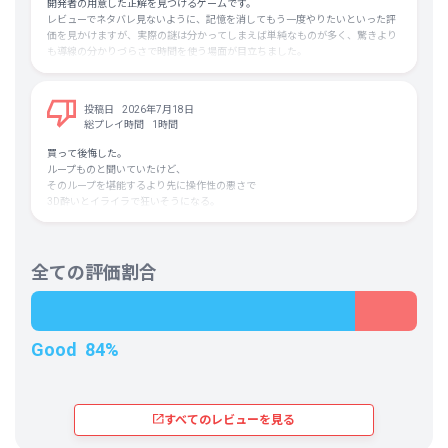
Outer Wildsにはそれがありません。変わるのはプレイヤー自身の知識だけな
開発者の用意した正解を見つけるゲームです。
船に乗って、宇宙服を着て、目的の星に航路をセットして、目当ての場所に行
のです。
レビューでネタバレ見ないように、記憶を消してもう一度やりたいといった評
って...)が少しずつ苦痛になっていった。
価を見かけますが、実際の謎は分かってしまえば単純なものが多く、驚きより
危険があるからこそ新たな発見の価値が上がることも死んでも失うアイテムは
だからこそ、偶然いくつかの手順を飛ばして真実へたどり着いてしまったり、
も導線の分かりづらさで時間を使う場面が目立ちました。
何もないこともわかってはいるが、癖の強い操作性もありどうしても自分の中
その結果として的外れな考察を真剣に組み立ててしまったりすることがありま
発想そのものより、その条件に気付けるかが中心で、理解した後も待ち時間や
では「謎解きの楽しさ＜探査の面倒さ」になってしまった。
す。そして、その積み重ねた考察が人によって大きく異なるため、同じゲーム
移動を何度も繰り返す設計が多く、達成感よりも作業感が強く感じられまし
を遊んでいるにもかかわらず、プレイヤーごとに物語の解釈や真実へ至る道筋
た。
投稿日
2026年7月18日
絶賛する人がたくさんいるのも納得できるので、ただ自分に合わなかったのが
がまったく違うものになります。この「知識だけが進行度になる」という設計
現実の自然法則、物理法則を知っているほど、ゲーム独自ルールとのズレで誤
総プレイ時間
1時間
残念に思う。
にこそ、outer wildsの魅力が詰まっていると思います。
誘導されるという問題もあります。
キャラクターやオープニングの引きも弱くエンディングは特に何やってんの感
買って後悔した。
一方で、人によっては欠点と感じる所もあります。
が強かったです。
ループものと聞いていたけど、
知識型メトロイドヴァニア的な感じで行動範囲が広がるとか、ギミック理解で
そのループを堪能するより先に操作性の悪さで
それは序盤の「何をすればいいのかわからない時間」です。おそらく、このゲ
行けなかったところに行ける、というのがメインかと思いきや意外とそうでも
3D酔いとイライラで狂いそうになる。
ームから離れてしまう人の多くはここでつまずいてしまうのでしょう。
なく、時間的面倒臭さが勝つ場面がほとんどな上、その苦労の果てにリターン
無理、本当に無理。
が小さすぎるので終始ピンときませんでした。
行動を積み立てて、徐々に慣れて快適さを楽しむタイプなんじゃないかと
広い宇宙を巡り、あちこちで集めた断片的な情報を少しずつつなぎ合わせてい
論理的に謎が解明されるSFや分かったことを快適に実行できるゲームでもな
想像してたんだけどそういうレベルの話じゃなくて発狂しかけた。
くことが本作最大の醍醐味です。そのため序盤は、どこの何について書かれて
く、大きな発見が連続するゲームではなく、小さな知識の断片を積み重ねて最
忍耐力に自信がある人、操作能力に自信がある人にだけお勧めします。
全ての評価割合
いるのかも分からない情報ばかり集まり、必ず混乱します。
後に全体像を理解するゲームです。
そこに与さない人にはお勧め不可です。
そのため、面倒なアクションや長い移動の先にある報酬も、劇的なイベントで
見切って切り上げるまでがマジしんどかった…
ですが、その情報はどれ一つとして無駄ではありません。序盤に生まれた「こ
はなく短いログや会話であることが多く、この構成は人を選びます。
楽しみにしていた分、反動がきつかったです…。
れは何？」という疑問が、探索を重ねる中で一本の線としてつながる瞬間にこ
そ、このゲームの輝きを見ることができます。そのカタルシスが、他ゲーでは
Good
84%
味わえない最高の快楽をもたらすのです。
ここまで読んでくださったあなたは、もう宇宙へ旅立つ準備ができています。
どうか恐れず未知へ飛び込んでください。すべてを解き明かしたあなたと我々
すべてのレビューを見る
で、Outer Wildsという世界の全貌について語り合いましょう。