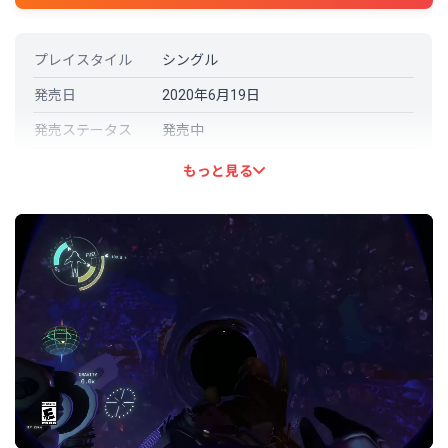
プレイスタイル
シングル
発売日
2020年6月19日
発売ステータス
発売中
開発元
Mobius Digital
もっと見る
パブリッシャー
Annapurna Interactive
言語対応
日本語: 対応
その他の言語
英語 (フル音声対応)
フランス語
イタリア語
ドイツ語
韓国語
ポーランド語
ポルトガル語－ブラジル
ロシア語
中国語（簡体字）
スペイン語－ラテンアメリカ
スペイン語 - スペイン