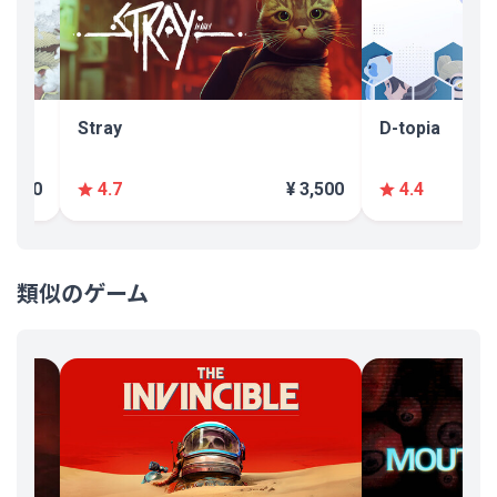
Stray
D-topia
 2,000
¥ 3,500
4.7
4.4
類似のゲーム