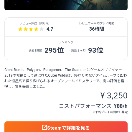
レビュー評価（
805件
）
レビュワー平均プレイ時間
4.7
36時間
ランキング
295位
93位
過去1週間
過去１ヶ月
Giant Bomb、Polygon、Eurogamer、The Guardianにゲームオブザイヤー
2019の候補として選ばれたOuter Wildsは、終わりのないタイムループに囚わ
れた恒星系で繰り広げられるオープンワールドミステリーで、高い評価を獲
得し、賞を受賞しました。
¥ 3,250
コストパフォーマンス
¥88/h
※平均プレイ時間から算定
Steamで詳細を見る