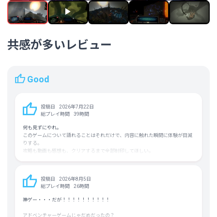
トルコ語
平均実績解除率
8.5%（3/31）
フォロワー数
183,335人
共感が多いレビュー
Good
投稿日
2026年7月22日
総プレイ時間
39時間
何も見ずにやれ。
このゲームについて語れることはそれだけで、内容に触れた瞬間に体験が目減
りする。
攻略も動画も感想も、クリアするまで全部封印してほしい。
実用的な注意だけ2つ。操作は宇宙船の姿勢制御があるのでキーボードでやる
な、パッドを使え。
あと実績解除はけっこう苦行なので、本編の体験とは切り離して考えたほうが
投稿日
2026年8月5日
いい。
総プレイ時間
26時間
何も見ずにやれ。以上。
神ゲー・・・だが！！！！！！！！！！
アドベンチャーゲームじゃだめだったの？