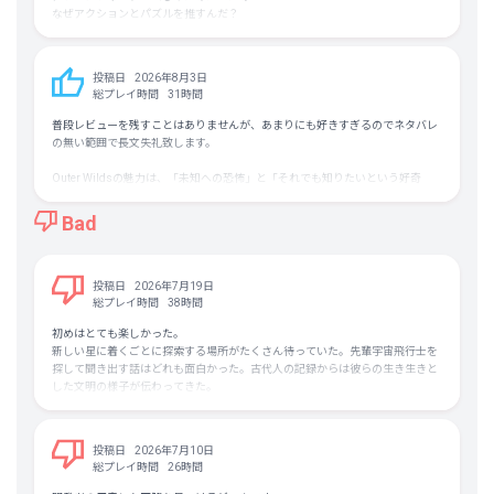
なぜアクションとパズルを推すんだ？
ゲームを始めてから10時間くらいはすごく没頭した。探索が楽しかった。
ただ途中から苦痛が出てきた。
なぜ時間制限付きアスレチックをやるんだ？
投稿日
2026年8月3日
しかも失敗したら長い工程をまた踏まないといけないんだよ？
総プレイ時間
31時間
なぜ難解なクイズをやるんだ？
キャラクターのセリフが、もはや開発からプレイヤーへのほのめかしとしか捉
普段レビューを残すことはありませんが、あまりにも好きすぎるのでネタバレ
えられない。
の無い範囲で長文失礼致します。
これならクイズなんてやめて、世界観を支えるフレーバーテキストでよかった
よ。
Outer Wildsの魅力は、「未知への恐怖」と「それでも知りたいという好奇
アクションとパズルのゲームであると考えたときに、リトライに対する苦痛が
心」の絶妙なバランスにあります。
あまりに大きいと思う。
何度失敗を繰り返しても、「この先を知りたい」という気持ちが我々プレイヤ
Bad
ーを前へ進ませるのです。宇宙という広大で危険な場所に足を踏み入れる恐怖
それでも投げずにプレイさせるだけの魔力があった。
と、その先にある真実を知りたいという好奇心のせめぎ合いが唯一無二の体験
プレイできてよかったと思う。
を生み出します。
投稿日
2026年7月19日
本作は、宇宙各地に残された文字や記録を読み解きながら世界の全貌を理解し
総プレイ時間
38時間
ていくゲームです。しかし、ただ文章を読むだけではありません。ただ一つの
初めはとても楽しかった。
記録へたどり着くためにも、惑星を探索しギミックを解き、時には危険を乗り
新しい星に着くごとに探索する場所がたくさん待っていた。先輩宇宙飛行士を
越える必要があります。それによってゲームプレイは常に能動的であり、ルー
探して聞き出す話はどれも面白かった。古代人の記録からは彼らの生き生きと
プモノでありながら終始単調さを感じさせません。
した文明の様子が伝わってきた。
太陽の周りを公転する星々を見ているだけでワクワクした。
私が特に感心したのは、いわゆる「ループ間のフラグ」が存在しないことで
す。
しかし探索を進めていると、自動操縦で太陽に突っ込んだり、うっかりブラッ
投稿日
2026年7月10日
クホールに落ちたり、探索の最中で時間切れになったり、
巨大なアンコウに丸
近年のループ作品では「前回のループで特定の人物と会話したから、次のルー
総プレイ時間
26時間
飲みされたり
、
プでは新しい選択肢が出現する」といった仕組みがよくあります。しかし
さまざまな原因で思わずやり直しになる度にループ開始直後の一連の儀式(宇宙