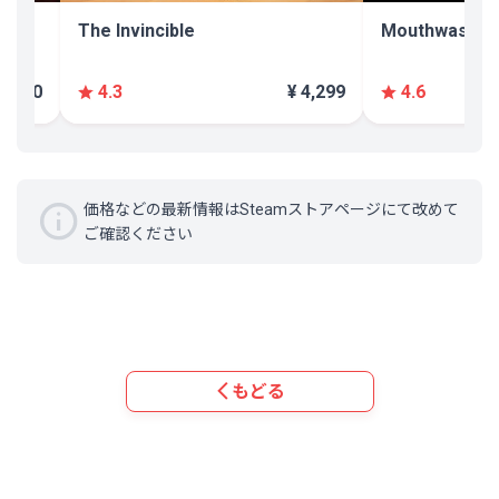
The Invincible
Mouthwashin
 2,800
¥ 4,299
4.3
4.6
価格などの最新情報はSteamストアページにて改めて
ご確認ください
もどる