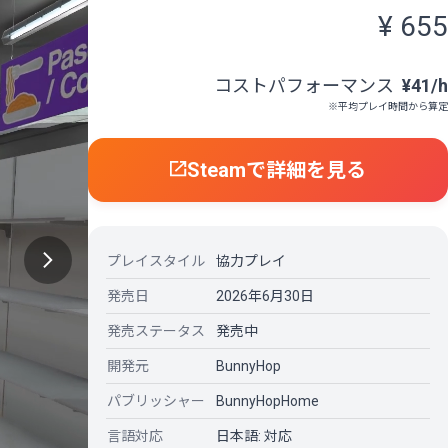
¥ 655
コストパフォーマンス
¥41/h
※平均プレイ時間から算定
Steamで詳細を見る
プレイスタイル
協力プレイ
発売日
2026年6月30日
発売ステータス
発売中
開発元
BunnyHop
パブリッシャー
BunnyHopHome
言語対応
日本語: 対応