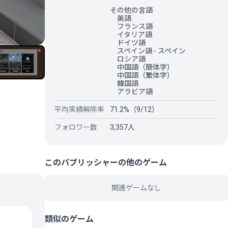
その他の言語
英語
フランス語
イタリア語
ドイツ語
スペイン語 - スペイン
ロシア語
中国語（簡体字）
中国語（繁体字）
韓国語
アラビア語
平均実績解除率
71.2%（9/12）
フォロワー数
3,357人
このパブリッシャーの他のゲーム
関連ゲームなし
類似のゲーム