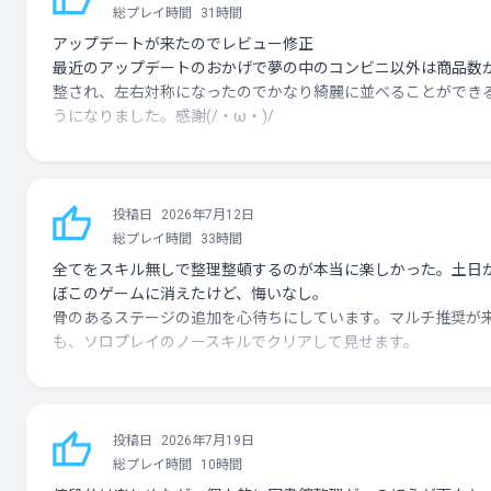
総プレイ時間
31時間
アップデートが来たのでレビュー修正
最近のアップデートのおかげで夢の中のコンビニ以外は商品数
整され、左右対称になったのでかなり綺麗に並べることができ
うになりました。感謝(/・ω・)/
投稿日
2026年7月12日
総プレイ時間
33時間
全てをスキル無しで整理整頓するのが本当に楽しかった。土日
ぼこのゲームに消えたけど、悔いなし。
骨のあるステージの追加を心待ちにしています。マルチ推奨が
も、ソロプレイのノースキルでクリアして見せます。
投稿日
2026年7月19日
総プレイ時間
10時間