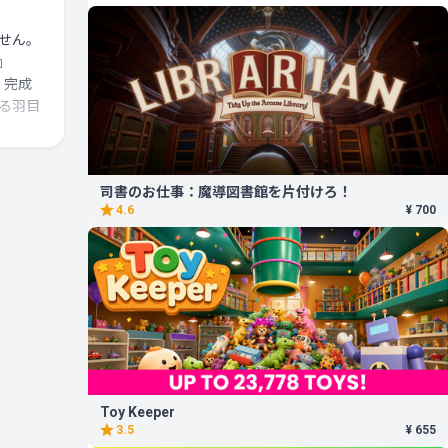
せん。
』
、完成
る羽目
えれば
司書のお仕事：魔導図書館を片付けろ！
る左右
4.6
¥ 700
から虚
お勧め
Toy Keeper
3.5
¥ 655