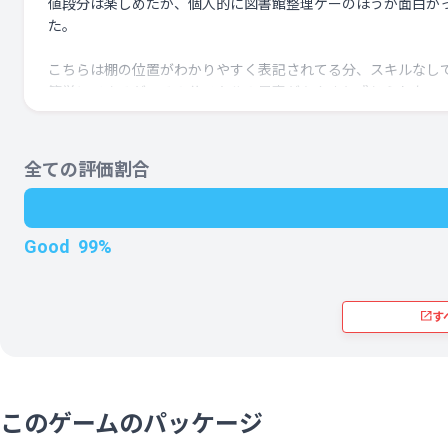
値段分は楽しめたが、個人的に図書館整理ゲーのほうが面白か
た。
こちらは棚の位置がわかりやすく表記されてる分、スキルなし
簡単にできるが、その分スキルの恩恵があんまり感じられない
図書館のスキルなしプレイで私が一番面白かったと思ったのは
初はマップを一々確認しなければならなかったが段々棚の位置
全ての評価割合
えてくるプレイスキル上達の達成感。
それが一番心に残ったが、このゲームだと最初から覚える必要
いので、そのカタルシスが得られないのが少し残念だと思った
Good
99%
キルなしでプレイしても大してプレイ感は変わらないと思う。
あと他のレビューにも言われてた棚と商品の数問題もちょっと
こと思った。
す
商品は１セット、２セット、３セットのものがあって、その商
何セットあるのかがわからない。
しかし大体の棚は4ｘ4の構造なので、3セットのものだと並び
んかいらつく。２セットだとしても最初に仕分けたときにちゃ
このゲームのパッケージ
隣の枠開けておかないと、同じ商品の２セットを別々で置くこ
なってなんかな～ってなる。綺麗に並べなくてもクリアできる