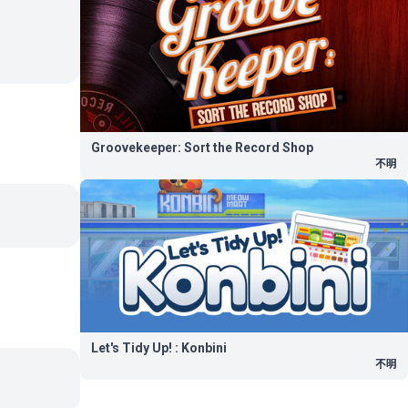
Groovekeeper: Sort the Record Shop
不明
Let's Tidy Up! : Konbini
不明