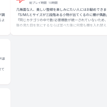
総プレイ時間
10時間
几帳面な人、美しい整頓を楽しみにたい人にはお勧めできま
が調
『S/M/Lとサイズが三段階ある小物が出てくるのに棚が偶数
るよ
『同じカテゴリの中で数/必要棚数が統一されていないため
後の見た目を気にするならば並べた後に何度も棚を入れ替え
になる』
『数が統一されていない種類の規則が不明なため、前半に整
整えるだけ後半のストレスになる』
先に『左右対称ver.』もプレイしましたが、こちらも完全な
対称ではありませんでした。
がほ
とりあえず時間つぶし、には良いですが、数が多すぎて途中
無になります。
来て
先の通り『几帳面な人、美しい整頓を楽しみにたい人』には
できません。