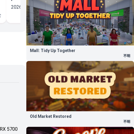
2026.08.04
Mall: Tidy Up Together
不明
Old Market Restored
不明
 RX 5700