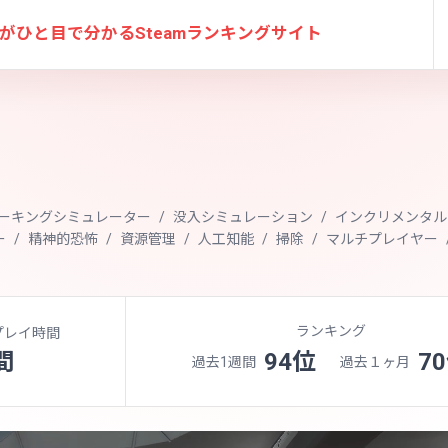
がひと目で分かる
Steamランキングサイト
ーキングシミュレーター
没入シミュレーション
インクリメンタル
ー
精神的恐怖
資源管理
人工知能
掃除
マルチプレイヤー
ランキング
プレイ時間
間
94位
7
過去1週間
過去１ヶ月