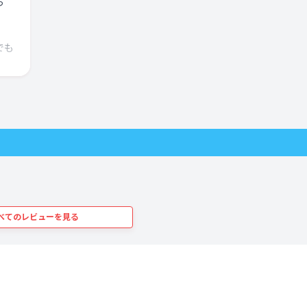
っ
でも
。
、最
を覚
がな
。ス
同じ
べてのレビューを見る
品は
がな
んと
とに
け