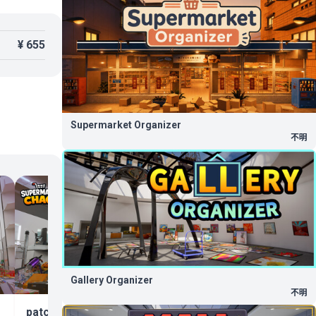
¥ 655
Supermarket Organizer
不明
patch 1.1.5!!
2026.07.27
Gallery Organizer
不明
patch 1.1.6!!