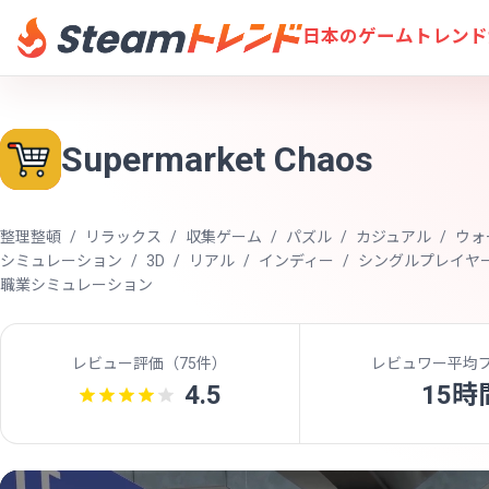
日本のゲームトレンド
Supermarket Chaos
整理整頓
リラックス
収集ゲーム
パズル
カジュアル
ウォ
シミュレーション
3D
リアル
インディー
シングルプレイヤ
職業シミュレーション
レビュー評価（
75件
）
レビュワー平均
4.5
15時