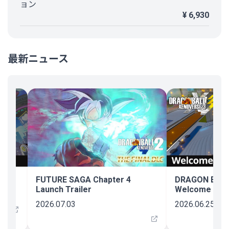
ョン
¥ 6,930
最新ニュース
界へ
FUTURE SAGA Chapter 4
DRAGON BALL
Launch Trailer
Welcome to We
2026.07.03
2026.06.25