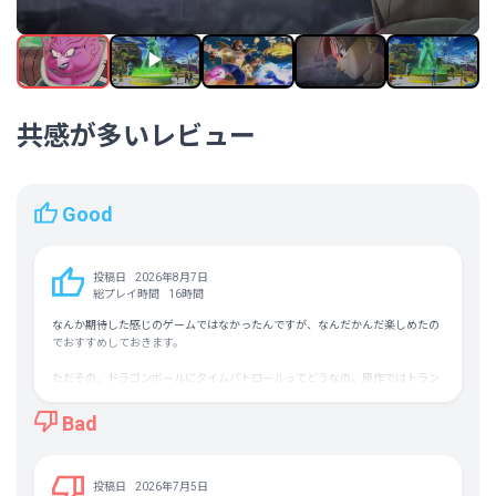
韓国語
中国語（簡体字）
スペイン語－ラテンアメリカ
平均実績解除率
22.8%（14/61）
フォロワー数
200,662人
共感が多いレビュー
Good
投稿日
2026年8月7日
総プレイ時間
16時間
なんか期待した感じのゲームではなかったんですが、なんだかんだ楽しめたの
でおすすめしておきます。
ただその、ドラゴンボールにタイムパトロールってどうなの。原作ではトラン
クスやセルが好き勝手改変してたし、それで無数の並行世界が出来るって事で
処理されてたのに、トワの歴史改変はなんで駄目なのかが良く分からなかった
Bad
んですよね。
未来で改変されてひどい事になったから、過去に戻って原因を取り除く為に悟
空達に混ざって原作追体験するってんじゃ駄目だったのかな・・
投稿日
2026年7月5日