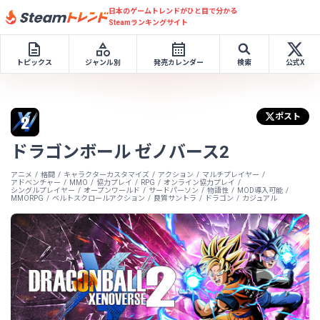
日本のゲームトレンドがひと目で分かる
Steamランキングサイト
トピックス
ジャンル別
発売カレンダー
検索
公式X
ポスト
ドラゴンボール ゼノバース2
アニメ
格闘
キャラクターカスタマイズ
アクション
マルチプレイヤー
アドベンチャー
MMO
協力プレイ
RPG
オンライン協力プレイ
シングルプレイヤー
オープンワールド
サードパーソン
物語性
MOD導入可能
MMORPG
ベルトスクロールアクション
良質サントラ
ドラゴン
カジュアル