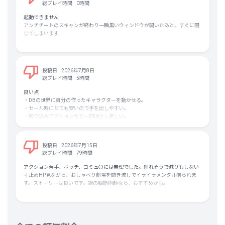
それともバンナムのポリシーとして、ダイジェストでの原作再現じゃないと嫌
総プレイ時間
0時間
とかそういう感じなんだろうか。
起動できません
アンチチートのスキャンが終わり一瞬黒いウィンドウが開いたあと、すぐに閉
じてしまいます
◆ゲームとして
かめはめ波を撃ったり狼牙風風拳で追い詰めたりと、ドラゴンボールのゲーム
としての楽しみはあるんですよ。でも覚えられる技はゲージ溜めないと使えな
いから、結局通常攻撃の連打、つまり同じ事ばかりずっとやってて飽きがきま
投稿日
2026年7月8日
す。
総プレイ時間
5時間
各種の技より、ふっ飛ばして追い越して追撃ってやつをゲージ溜めないと使え
良い点
ないようにした方が、まだ変化あって良かったんじゃないですかね。
・DBの世界に自分の作ったキャラクターを動かせる。
・セール時にとても安いので手を出しやすい。
あと、個人的にいただけなかったのはネトゲというかソシャゲというか、コン
・回り込みアクションなど一部は少し楽しい。
トン市に漂うあのゲーム感しかない空気ですかね。
ログインボーナスとか時限ミッションの通知とか、ああいうのだけは本当どう
悪い点
かと思いました。
・画面が眩しく見づらい。
投稿日
2026年7月15日
・3Dのキャラがカクカクツルツルしている。
総プレイ時間
79時間
・ストーリーが退屈でつらい。
・戦闘に慣れると単調になりがちで、アクションが得意じゃないとコンボなど
アクション苦手、ボッチ、コミュ〇には無理でした。削れそうで減りもしない
工夫が難しい。更にAIに勝つために頑張っても面白くない。
寸止めHP見ながら、おしゃべり劇場を聞き流しでイライラメンタル削られま
(立体ロックオン格闘ゲームっていう時点で察するべきだった)
す。ストーリーは良いです。鋼の脳筋術師なら、おすすめかも。
総評
ただ、魔人族女性でキャラクリができる。
それだけでこのゲームは素晴らしいのかもしれない…。