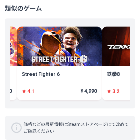
類似のゲーム
Street Fighter 6
鉄拳8
¥ 600
¥ 4,990
4.1
3.2
価格などの最新情報はSteamストアページにて改めて
ご確認ください