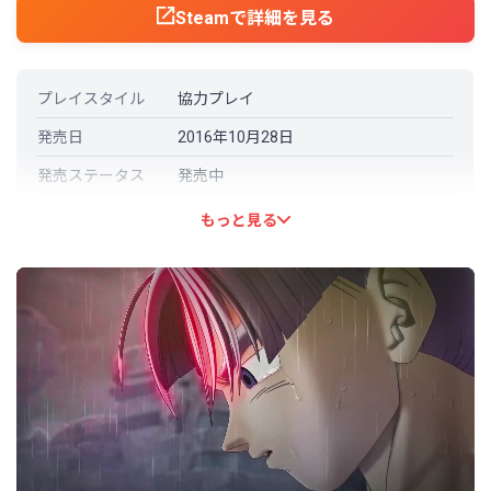
Steamで詳細を見る
プレイスタイル
協力プレイ
発売日
2016年10月28日
発売ステータス
発売中
開発元
QLOC, Dimps Corporation
もっと見る
パブリッシャー
Bandai Namco Entertainment
言語対応
日本語: 対応
その他の言語
英語 (フル音声対応)
フランス語
イタリア語
ドイツ語
スペイン語 - スペイン
ポーランド語
ポルトガル語－ブラジル
ロシア語
中国語（繁体字）