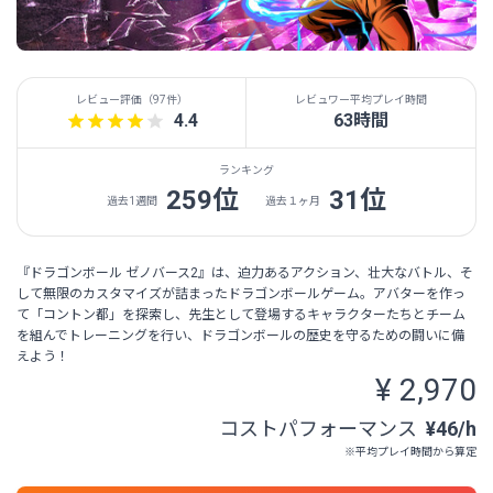
レビュー評価（
97件
）
レビュワー平均プレイ時間
4.4
63時間
ランキング
259位
31位
過去1週間
過去１ヶ月
『ドラゴンボール ゼノバース2』は、迫力あるアクション、壮大なバトル、そ
して無限のカスタマイズが詰まったドラゴンボールゲーム。アバターを作っ
て「コントン都」を探索し、先生として登場するキャラクターたちとチーム
を組んでトレーニングを行い、ドラゴンボールの歴史を守るための闘いに備
えよう！
¥ 2,970
コストパフォーマンス
¥46/h
※平均プレイ時間から算定