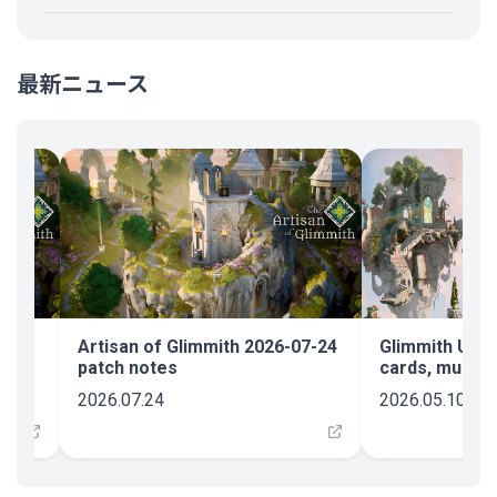
最新ニュース
e -
Artisan of Glimmith 2026-07-24
Glimmith Upda
ck,
patch notes
cards, music p
new demo, and
2026.07.24
2026.05.10