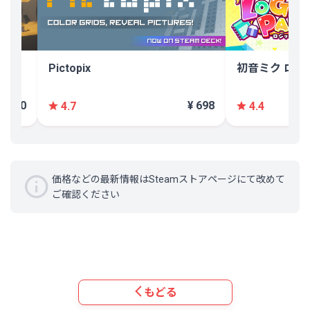
Pictopix
初音ミク ロジ
¥ 700
¥ 698
4.7
4.4
価格などの最新情報はSteamストアページにて改めて
ご確認ください
もどる