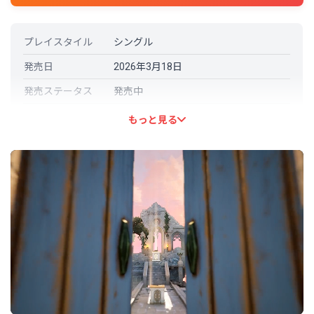
プレイスタイル
シングル
発売日
2026年3月18日
発売ステータス
発売中
開発元
Lunarch Studios
もっと見る
パブリッシャー
Lunarch Studios, 983 Interactive
言語対応
日本語: 対応
その他の言語
英語 (フル音声対応)
ドイツ語 (フル音声対応)
オランダ語 (フル音声対応)
スペイン語－ラテンアメリカ (フル音
声対応)
フィリピン語 (フル音声対応)
中国語（簡体字） (フル音声対応)
フランス語 (フル音声対応)
韓国語 (フル音声対応)
中国語（繁体字） (フル音声対応)
トルコ語 (フル音声対応)