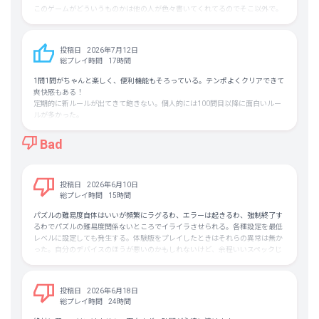
ほとんどの問題で、初手が探しやすく、
このゲームがどういうものかは他の人が色々書いてくれてるのでそこ以外で。
機械的に埋めていけば綺麗な盤面が完成します。
まだクリアとか全然ですが、スキマ時間にちまちまプレイしてます。
一方で間違いのペナルティも無いので、
解いても解いても終わらない無限に出てくるパズル…これ全部でいくつあるん
勘で試行錯誤するのも全然OK。
ですか？と思うくらいたくさんあります。無限にパズル解きたい人におすす
投稿日
2026年7月12日
め。
総プレイ時間
17時間
どの要素も丁寧に設計されており、
自分は500以上解きましたが未だに終わりが見えません。あとついうっかり
低難易度での気づきが、高難易度で絶対に活きます。
次々やってしまうので時間泥棒です。
1問1問がちゃんと楽しく、便利機能もそろっている。テンポよくクリアできて
とにかく何を解いても超楽しい。
爽快感もある！
ちなみにヒント機能がついてるんですが、書いた線の正誤そのものを教えてく
定期的に新ルールが出てきて飽きない。個人的には100問目以降に面白いルー
れるものなのでそうじゃないヒントが欲しい人にはちょっと思ってるものと違
ルが多かった。
また、ステージが3Dで、
うかもしれない…
量もとても多いしパズル好きは買って間違いない！おすすめです！
ステージごとに景色が変化するので、
Bad
RPGみたいな冒険らしさ・達成感があるのも好き。
全部クリアしなくても次のステージに行けるので、
マイペースに遊ぶことができます。
投稿日
2026年6月10日
総プレイ時間
15時間
もし欠点を挙げるとしたら、
条件が盤面外に付記されていることが多く、
パズルの難易度自体はいいが頻繁にラグるわ、エラーは起きるわ、強制終了す
慣れるまで見落としやすいことかな。
るわでパズルの難易度関係ないところでイライラさせられる。各種設定を最低
（すぐに「違うよ！」と教えてくれるので、そんなに困ることはありません）
レベルに設定しても発生する。体験版をプレイしたときはそれらの異常は無か
った。自分のデバイスのほうが悪いのかもしれないけど、余程いいスペックじ
ゃないと快適にプレイできないと思う。
とにかく、十分な達成感と、
「もっと遊びたい！」に応えてくれる超ボリューム。
追記:ブルスクも出ました
控えめに言って、
投稿日
2026年6月18日
お値段の数倍の価値があると思います。
総プレイ時間
24時間