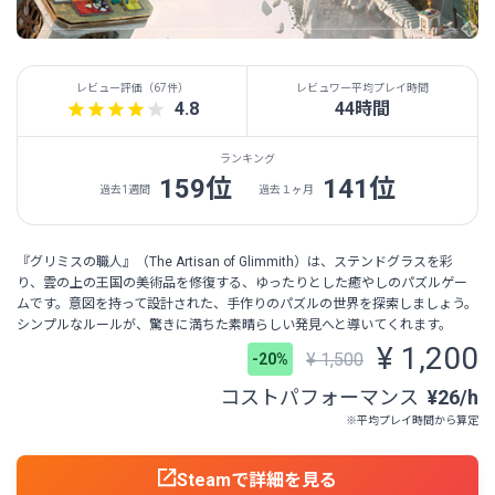
レビュー評価（
67件
）
レビュワー平均プレイ時間
4.8
44時間
ランキング
159位
141位
過去1週間
過去１ヶ月
『グリミスの職人』（The Artisan of Glimmith）は、ステンドグラスを彩
り、雲の上の王国の美術品を修復する、ゆったりとした癒やしのパズルゲー
ムです。意図を持って設計された、手作りのパズルの世界を探索しましょう。
シンプルなルールが、驚きに満ちた素晴らしい発見へと導いてくれます。
¥ 1,200
¥ 1,500
-20%
コストパフォーマンス
¥26/h
※平均プレイ時間から算定
Steamで詳細を見る