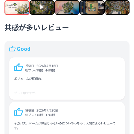
イタリア語 (フル音声対応)
チェコ語 (フル音声対応)
ポルトガル語－ブラジル (フル音声対
応)
ロシア語 (フル音声対応)
共感が多いレビュー
ポーランド語 (フル音声対応)
平均実績解除率
41.3%（24/57）
フォロワー数
4,194人
Good
投稿日
2026年7月16日
総プレイ時間
44時間
ボリュームが圧倒的。
プレイ中ですが、
質の高いパズルが、解いても解いても山のようにあります。
パズル好きには天国。
投稿日
2026年7月20日
「それぞれのパズルの解は一つだけです。」
総プレイ時間
17時間
「どのパズルもルールと論理に基づいて解決します。推測が必要なパズルはあ
りません。」
全然パズルゲームが得意じゃないのについやっちゃう人間によるレビューで
す。
こう説明されているように、