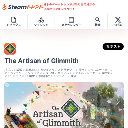
日本のゲームトレンドがひと目で分かる
Steamランキングサイト
トピックス
ジャンル別
発売カレンダー
検索
公式X
ポスト
The Artisan of Glimmith
パズル
論理
心地よい
カジュアル
ストラテジー
探検
レベルエディター
アドベンチャー
リラックス
探し物
カラフル
シングルプレイヤー
雰囲気
ノンリニア
3D
中世
家族向け
インディー
健全