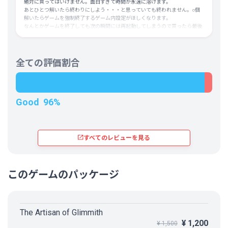
絶対に買ってはいけません。面白すぎて時間が永遠に溶けます。
あとひとつ解いたら終わりにしよう・・・と思っていても終われません。○個
解いたらゲームを強制終了するゲーム内設定がほしくなります。
なんとかゲームを終了しても次の瞬間には再起動してしまうので買ったら最後
時間がなくなります。買ってはいけません。
全ての評価割合
Good
96%
すべてのレビューを見る
このゲームのパッケージ
The Artisan of Glimmith
¥ 1,200
¥ 1,500