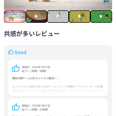
韓国語
イタリア語
トルコ語
ウクライナ語
中国語（繁体字）
平均実績解除率
21.6%（9/40）
共感が多いレビュー
フォロワー数
28,795人
Good
投稿日
2026年7月12日
総プレイ時間
6時間
最初の数ゲームはめちゃくちゃ面白い！
もっといろんな進化を楽しめるゲームバランスを期待していたが、ゲームの難
易度が上がるとどうしても強い進化を狙うため、クリアできたランはだいたい
同じような進化した生き物になる。
もう少し遊びに幅が欲しかったな。
投稿日
2026年7月21日
他者におすすめするかはぎりぎりのラインですが、値段分は数時間楽しめたの
総プレイ時間
45時間
で、おすすめにしておきます。