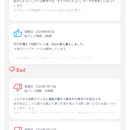
私がレビューしている時点では「すべてのレビュー」が「やや好評」になって
いるが、
もうちょっと評価高くていいんじゃないかなと思う。
自分から自発的にビルドを狙って作りたい人や
ヴァンサバみたいにハチャメチャ敵を倒すのを期待している人は
楽しめないかも。
投稿日
2026年8月5日
総プレイ時間
2時間
ある時は攻撃せずに成長していったり、
ある時はハチャメチャ敵を狩りまくったり、
STOVE購入で初回プレイ後、Steam版も購入しました。
生物進化シミュレーションの割にアクション要素強いなーぐらいに捉えれば楽
今後のアップデートにも期待しています。
しい。
・低難易度ステージの間はストレスフリーで楽しいです。◎
進化によって自分も敵もキモいキメラできあがっていくのも笑える。
・チャレンジも多数あってやりがいがあります。○
（高難易度や一部チャレンジはストレス溜まりやすいので注意）
Bad
マジメに生き延びようと思うと、
・ビルドが結局筋力・巨大化に偏りがちなのが残念ポイント。△
どうしても同じような組み合わせを選びがちだし、
難易度が上がるにつれて、
今までのやり方がどんどん通用しなくなり、
投稿日
2026年7月10日
運の要素が強くなっていくのが評価を落としているポイントだと感じる。
総プレイ時間
34時間
いいこと悪いこといろいろ言ったが、
こちらから仕掛けていると複数の敵から囲まれた時点でお陀仏です。
個人的には「やや評価」でここまで楽しめたのはなかなか珍しい印象。
逃げ回るにしても周りの敵より遅く砂漠や雪上では更に遅くなるため追いつか
れて昇天します。
回避ビルドを構築しながら周りを魅了していき、最後は倒すというよりも生き
残ることが主眼になってます。
周囲の敵をなぎ倒していく様な優越感であったり爽快感は皆無です。
投稿日
2026年7月17日