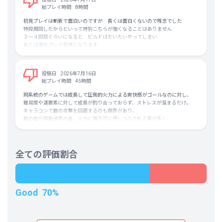
また、ステージをクリアしても見返りとなるものが成長の足しとなるようなボ
総プレイ時間
8時間
ーナスではなく、更に高難度のステージ…
なんかゲームではなく普段の仕事のような印象を受けます。
初見プレイは斬新で面白いのですが 長くは面白くないので残念でした
私はカニになりたかっただけなのに…
特段周回したからといって特別こちらが強くなることはありません
３～４回目ぐらいになると ビルドはだいたいやってしまい
あとは消化プレイ気味になります
敵のラインナップもほぼ変わらずボスは完全に一緒
ヴァンサバみたいに爽快感みたいなのもありません
とりあえず現在８週目ぐらいですが
投稿日
2026年7月16日
強いビルドはだいたい決まっており
総プレイ時間
45時間
変な特化的なビルドやると死ぬし 強い同じビルドとかだとただの焼き直しで
飽きてきました
同系統のゲームでは成長して圧倒的火力による爽快感がゴールなのに対し、
プレイ時間から１２００円だとちょっと損と感じた印象です
難易度や運要素に対して成長が釣り合っておらず、ストレスが溜まるだけ。
キャラコンで敵の攻撃を回避するのも限界があり、
敵の数や移動速度の差、火力に理不尽に押しつぶされる事が多く、
爽快感はなく、ただ難易度だけ上がってストレスが溜まる設計。
この根本の分部が改善されない限り、新しい進化などを増やしても
低難度以外で楽しみを見出す事は無いだろう。
全ての評価割合
Good
70%