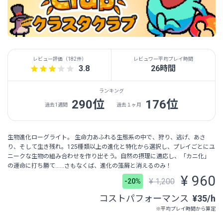
レビュー評価（
182件
）
レビュワー平均プレイ時間
3.8
26時間
ランキング
290位
176位
過去1週間
過去１ヶ月
生物進化ローグライト。 生命力あふれる生態系の中で、狩り、逃げ、あさ
り、そして生き残れ。125種類以上の進化と特化から選択し、プレイごとにユ
ニークな生物の組み合わせを作り出そう。自然の摂理に適応し、「カニ化」
の運命に打ち勝て……さもなくば、進化の藻屑と消えるのみ！
¥ 960
¥ 1,200
-20%
コストパフォーマンス
¥35/h
※平均プレイ時間から算定