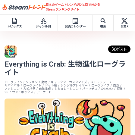
日本のゲームトレンドがひと目で分かる
Steamランキングサイト
トピックス
ジャンル別
発売カレンダー
検索
公式X
ポスト
Everything is Crab: 生物進化ローグラ
イト
ローグライクアクション
動物
キャラクターカスタマイズ
ストラテジー
サバイバル
ローグライト
ドット絵
シングルプレイヤー
ローグライク
自然
アクション
カピバラ
自動生成
シミュレーション
パーマデス
かわいい
探検
2D
サンドボックス
アーケード