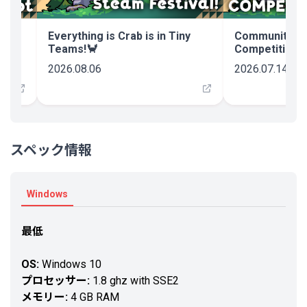
rs!
Everything is Crab is in Tiny
Community De
Teams!🦀
Competitions 
2026.08.06
2026.07.14
スペック情報
Windows
最低
OS:
Windows 10
プロセッサー:
1.8 ghz with SSE2
メモリー:
4 GB RAM