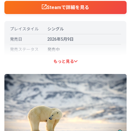
Steamで詳細を見る
プレイスタイル
シングル
発売日
2026年5月9日
発売ステータス
発売中
開発元
Odd Dreams Digital
もっと見る
パブリッシャー
Secret Mode
言語対応
日本語: 対応
その他の言語
英語
フランス語
ドイツ語
スペイン語 - スペイン
ポーランド語
ポルトガル語－ブラジル
ロシア語
中国語（簡体字）