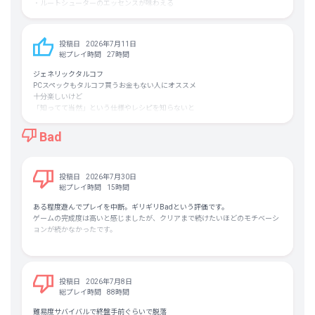
・ルートシューターのエッセンスが味わえる
チュートリアルから敵のエイムは比較的正確なので、その手のゲームの味わ
いを感じられます
初めて倉庫エリアに入った時のドキドキ感はまさにルートシューターのそれ
投稿日
2026年7月11日
です
総プレイ時間
27時間
・アイテム漁りが楽しい
オブジェクトによってアイテムが出る傾向が決まっていて、ある程度アタリ
ジェネリックタルコフ
を付けて漁れます
PCスペックもタルコフ買うお金もない人にオススメ
漁るのに時間がかかるほど良いアイテムが出がちなのでちょっと長めの漁り
十分楽しいけど
が入るとワクワクがあります
「知ってて当然」という仕様やレシピを知らないと
・いつでも無条件に難易度変更ができる
ゲーム進行が詰んでしまう
ヌルゲーマーでも安心です。デフォルトが難しいと思ったら好きな難易度で
僕は拾った物の売り方が分からなくて詰みかけました
Bad
遊びましょう
自販機で物売れるとは思わないじゃん？
・敵がちゃんと装備品を落とす
全ロスしても彼らの装備品を毟って簡単に復帰できます
ただし無条件に強いアイテムが手に入るわけではなく、耐久度がランダムで
投稿日
2026年7月30日
減ってます
総プレイ時間
15時間
このゲームでは一定以下の耐久度の武器は性能が下がっているので、全部が
全部強奪ではまかなえません
ある程度遊んでプレイを中断。ギリギリBadという評価です。
こういうところのバランス感が好みだし、修理で最大耐久度が下がるシステ
ゲームの完成度は高いと感じましたが、クリアまで続けたいほどのモチベーシ
ムとも噛み合っていると感じます
ョンが続かなかったです。
これは一部の武器種を除き、弾を現地調達しやすいというメリットでもあり
ます
探索して物資を集め、拠点を発展させたり装備を整えるという流れはシンプル
・武器MODで割と自由にカスタマイズできる
故に特に新鮮さはなく、結構序盤から作業感は感じてました。
いろいろな種類のMODをつけることで射程を伸ばしたり残弾数を増やした
重要アイテムのドロップ率の悪さや入手条件の曖昧さなども無駄に周回数が増
投稿日
2026年7月8日
りなどできます
えていく印象で、何となく全体的にソシャゲ感があります。
総プレイ時間
88時間
カスタマイズで大きく使い勝手が変わるのは楽しい
もちろんゲームへの慣れとかネットで情報を集めるとかである程度解決する部
・拠点の秘密基地感が良い
分ではありますが、ゲーム体験として正直好みではなかったです。
難易度サバイバルで終盤手前ぐらいで脱落