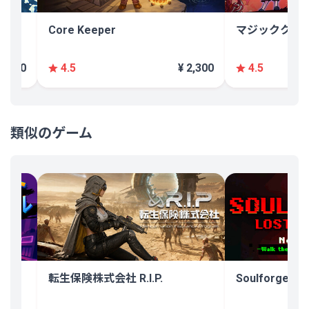
Core Keeper
マジッククラフト 
 1,120
¥ 2,300
4.5
4.5
類似のゲーム
転生保険株式会社 R.I.P.
Soulforge Los