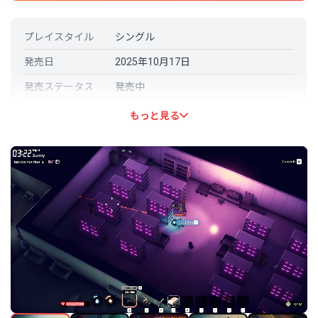
プレイスタイル
シングル
発売日
2025年10月17日
発売ステータス
発売中
開発元
Team Soda
もっと見る
パブリッシャー
bilibili
言語対応
日本語: 対応
その他の言語
中国語（簡体字）
英語
中国語（繁体字）
ドイツ語
ロシア語
スペイン語－ラテンアメリカ
韓国語
フランス語
ポルトガル語－ブラジル
平均実績解除率
37.2%（20/55）