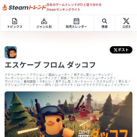
日本のゲームトレンドがひと目で分かる
Steamランキングサイト
トピックス
ジャンル別
発売カレンダー
検索
公式X
ポスト
エスケープ フロム ダッコフ
アドベンチャー
アクション
脱出シューター
見下ろし型シューティング
ルーターシューター
シューティング
探検
サードパーソンシューティング
サバイバル
基地建設
かわいい
見下ろし型
カートゥーン
カスタムガン
笑える
アクションアドベンチャー
RPG
ローグライト
ローグライクアクション
インディー