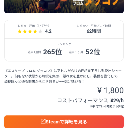
レビュー評価（
1,477件
）
レビュワー平均プレイ時間
4.2
62時間
ランキング
265位
52位
過去1週間
過去１ヶ月
《エスケープ フロム ダッコフ》はアヒルだらけのPVE見下ろし型脱出シュー
ター。何もない状態から物資を集め、隠れ家を豊かにし、装備を強化して、
虎視眈々と迫る敵鴨から生き残るか——逃げ延びろ！
¥ 1,800
コストパフォーマンス
¥29/h
※平均プレイ時間から算定
Steamで詳細を見る