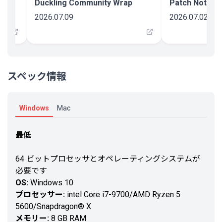
0
Duckling Community Wrap
Patch Notes: 
うところもある。
2026.07.09
2026.07.02
ここまで長くなると思ってなかったけどよくよく考えるといっぱいあったみた
い。まとめるとカジュアルぐらいの難易度で楽しめるとことまで楽しんだらク
リアでいいと思う。実際値段は安いし結構な時間プレイはしたし中盤までは本
当に楽しかったけど、このプレイ時間の大半は移動をはじめとした無駄要素だ
ったとも確信しているのでおすすめにはしない。
スペック情報
Windows
Mac
最低
64 ビットプロセッサとオペレーティングシステムが
必要です
OS:
Windows 10
プロセッサー:
intel Core i7-9700/AMD Ryzen 5
5600/Snapdragon® X
メモリー:
8 GB RAM