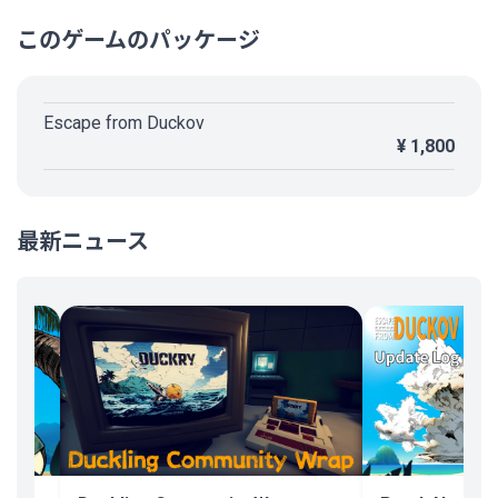
る。その割に画面外射撃とかも結構してくるのが高難易度だと痛すぎる。
このゲームのパッケージ
全体的に低難易度を前提とした動きをしてきていると思うけど、その調整のや
り方も上記の内容を40％60％減みたいな楽にはなるけど面白くはならない感
じだから、途中からの難易度変更を渋ってしまった。以前Too EasyとEasyしか
ないゲームがあったけど、そのゲームはゲーム性や実際のプレイ感も含め、こ
Escape from Duckov
れはまずクリアをを目指すならToo Easyじゃないと無理だなと自然にそうなっ
た。でもこのゲームは毎回難易度や複数キャラからパーティを選ぶリプレイ性
¥ 1,800
の高いゲームとかではないから、まあ初見ハードキ◯ガイな自分も悪いとはい
え実際に調整が雑ではあると思う。
それでもなんとかやってこれたし今更低くしたら歯ごたえ的にどうかなぁと思
いながらなんとか進めていたら、フィールドにすら色々制限かかりはじめる
最新ニュース
し、それに合わせて装備や所持アイテムも自由がなくなるし、他のやり方がで
きるみたいなものも特にないし、よくある単純に難しいと理不尽を履き違えた
系になってきてしまったところでこれ以上はもういいかなとなりました。
まあ結局アイテム数制限と重さ制限がバランス悪いかなと思う。装備品の重さ
がかなり容量食うし、弾薬重すぎるし、戦闘自体は硬派でいいからそういう部
分だけはもうちょっとライトでいいのに帰還回数がやたら増えてしまう。だか
らもちろんプレイ時間もやたらと増える。
あとクエストもおつかいなのはもういいけど、拾うアイテム運ゲーはもちろん
OKだけどボスキャラの居る居ないも運ゲーなのはどうだろう。今回いるボスは
これとこれとこれで大体この辺りみたいにマップに表示されるとか、選択クエ
ストのボスは優先して絶対にいるとかしてくれないと、探してもいないから拾
ったアイテム置きに帰るみたいなこれまた無駄が発生しているのが非常にもっ
たいない。特定武器でヘッドショットで倒せ系も低難易度前提じゃないのとい