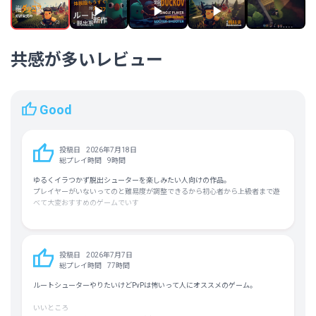
フォロワー数
128,516人
共感が多いレビュー
Good
投稿日
2026年7月18日
総プレイ時間
9時間
ゆるくイラつかず脱出シューターを楽しみたい人向けの作品。
プレイヤーがいないってのと難易度が調整できるから初心者から上級者まで遊
べて大変おすすめのゲームでいす
投稿日
2026年7月7日
総プレイ時間
77時間
ルートシューターやりたいけどPvPは怖いって人にオススメのゲーム。
いいところ