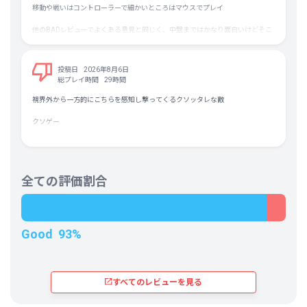
このゲームではそれほど自由な建築はできませんが、拠点内に設備を自由に
一度に運べる荷物の量や拠点の倉庫の空き容量が少なめなことも周回数が増え
移動や戦いはコントローラーで細かいところはマウスでプレイ
配置できます
る要因で、どのアイテムを売却してしまって良いかもパッと見わかりにくいの
また、壁紙などを切り替えることができ秘密基地を作ってる感じがあります
もユーザビリティの悪さを感じます。
他のBADレビューでよくある意見と同じく、中盤まではかなり面白いけどそこ
を過ぎ始めるとかなり苦痛。
わるいところ
そんな中で進めていく中、初めて装備をロストして大きくやる気が削がれまし
最初のマップは規模が小さかったから走り回っても楽しめたけど、どんどん広
・鍵系のアイテムが集まりにくく、先に進むために鍵探し周回編に入ると非常
た。
くなって移動距離長すぎて流石に続けているとダレてくる。それに拍車をかけ
にストレスになる
投稿日
2026年8月6日
ロストするシステムが悪いとは全く思わないし適当に回収に向かった自分が悪
ているのが拠点から探索マップにワープする地点がある程度とはいえランダム
決まった建物からごく稀に出る鍵などもあり、これはネットで調べないとま
総プレイ時間
29時間
いのですが、出撃時のスタート位置がランダムなのも大きく影響したのでゲー
（脱出地点も含む）。北と南で分かれていて北のほうが近いなと思って選択し
ず入手不可能だと思う
ムとの相性の悪さを感じました。
たのに南の当たりのポイントより遠いかもしれないみたいなことが頻発して楽
視界外から一方的にこちらを感知し撃ってくるクソッタレな敵
・弾ではなく武器に属性がついている
しさがなくなってくる。
なので特攻武器を使おうと思ったら「この武器種の弾全部売ってるんだけ
ただ、ユーザビリティ面はModで解消する可能性もありますし、周回プレイを
クソゲー
ど！？」ってなることもあり
気軽にまったり楽しむようなスタイルなら向いてると思います。
死んだ時にその場にアイテム落として、取りに行く前に死ぬとロストというシ
弾切替もあるんだから弾に属性を付けてほしかったなあと
ステムもそれ自体は特に問題ないと思っているけど、場所によって遠いしアイ
テム欄の制限も重さの制限もあるから、装備や所持品を切り詰めて取りに行か
好みがわかれるところ
ないと全部は拾えないということが多発してリカバリが凄まじくだるい。探索
・何を売っていいのか分からない
中は楽しいんだけど一度死ぬと真面目にすごい萎える。なんせ落としたアイテ
全ての評価割合
これは現地でのアイテム取捨選択を楽しめるか楽しめないかで分かれると思
ムをただ取りに行って脱出するという工程が発生するから。緊張感があるとい
います
う見方もあるけど正直時間の無駄のほうが強い。クラフトとか店売りで買わな
まあほとんどすべてのアイテムには何かしらの使い道があります
きゃいけないけどすぐ行けるとか帰れるとかみたいな時間に対する救済アイテ
ムが欲しい。
Good
93%
戦闘に関しては初見のくせしてサバイバルなんか選ぶからだという意見はごも
っともだけど、それより下の難易度がHP・ダメージ20％低下とかだから基準
はここなのかとも思ったし、実際にプレイしていてめちゃくちゃきついけど無
理ではないかなぐらいに思っていたけど、攻撃痛すぎだし硬すぎに加えて自分
すべてのレビューを見る
の硬さを壁にして前進して突っ込んでくるタイプが結構多い。個人的に嫌いな
他のいろんなゲームと同じくスーパーアーマーでゴリ押しみたいな敵ばっかり
でかなり萎えた。スナイパーライフル持ちですらそうなんだからAIが雑すぎ