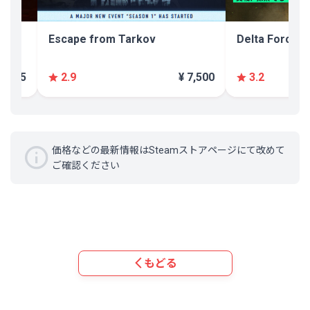
Escape from Tarkov
Delta Force
¥ 575
¥ 7,500
2.9
3.2
価格などの最新情報はSteamストアページにて改めて
ご確認ください
もどる