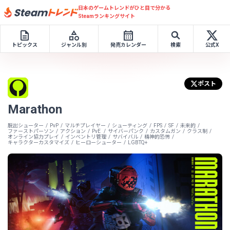
日本のゲームトレンドがひと目で分かる
Steamランキングサイト
トピックス
ジャンル別
発売カレンダー
検索
公式X
ポスト
Marathon
脱出シューター
PvP
マルチプレイヤー
シューティング
FPS
SF
未来的
ファーストパーソン
アクション
PvE
サイバーパンク
カスタムガン
クラス制
オンライン協力プレイ
インベントリ管理
サバイバル
精神的恐怖
キャラクターカスタマイズ
ヒーローシューター
LGBTQ+