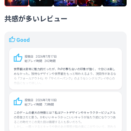
中国語（繁体字）
平均実績解除率
33.2%（5/14）
共感が多いレビュー
フォロワー数
124,357人
Good
投稿日
2026年7月17日
総プレイ時間
242時間
世界観は非常に魅力的だったが、PvPの撃ち合いの印象が強く、十分には楽し
めなかった。独特なデザインや世界観をもっと味わえるよう、次回作があるな
ら『フォールアウト4』や『サイバーパンク』のようなシングルプレイ中心の
作品になってほしい。
投稿日
2026年7月10日
総プレイ時間
73時間
このゲームの最大の特徴とは？私はアートデザインやキャラクタービジュアル
の奇抜さだと思う。かわいいキャラかっこいいキャラが当たり前になりつつあ
るこの時代でこの見た目は躊躇する人も多いだろう。
しかし、一度ハマるとキャラや銃のあの質感が脳の奥にこびりついて、忘れら