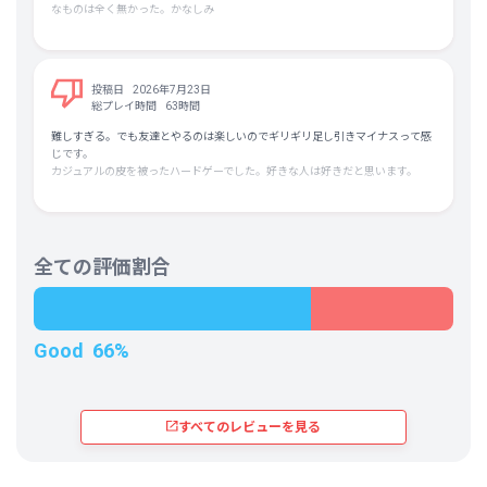
ありました。
なものは全く無かった。かなしみ
さらに、TTK（キルタイム）が非常に短いため、ラットプレイが強すぎます。
高価な装備を持ち込んでも待ち伏せであっさり倒されることが多く、装備差も
活きにくいため、リスクに見合ったリターンを感じられません。
しかし、このゲームのラットプレイは、待ち伏せする側にも大きな利益がある
投稿日
2026年7月23日
わけではありません。高品質な装備を持ち込むプレイヤー自体が少なく、倒し
総プレイ時間
63時間
ても武器やバッグはかさばって持ち帰りづらいためです。結果として、「勝ち
やすいが儲からない」プレイスタイルが最適解になりやすく、その最適解自体
難しすぎる。でも友達とやるのは楽しいのでギリギリ足し引きマイナスって感
があまり面白くないゲームデザインだと感じました。
じです。
装備バランスにも問題があります。高価な装備を揃えても劇的に強くなるわけ
カジュアルの皮を被ったハードゲーでした。好きな人は好きだと思います。
ではなく、多くは「不便さが改善される」程度の性能に留まります。そのた
め、高価な装備へ投資する価値を感じにくく、ラットプレイの強さも相まっ
て、安価な装備で多少の不便さを我慢しながらプレイするほうが合理的になり
がちです。この点も、ゲームの面白さを損ねていると感じました。
また、このゲームはPvPを避けにくい構造になっています。1マッチ約15人で
全ての評価割合
始まり、最後まで脱出できるのは体感で5人程度です。しかし、バッグ容量に
制限があるため、勝者がすべての戦利品を持ち帰れるわけではなく、多くの物
資は回収されないまま消えてしまいます。その結果、戦闘に勝っても利益が少
なく、戦利品を集める楽しさも薄く感じました。
ここまでの内容は主にソロプレイで感じたものですが、トリオにも別の問題が
Good
66%
あります。野良では無料装備で参加するプレイヤーが多く、高価な装備を持ち
込んだ人だけが損をしやすい環境です。苦労して装備の整った敵を倒しても、
無料装備の味方に戦利品を持っていかれることがあり、自分にはあまり旨味が
ありません。
さらに、無料装備主体の野良トリオは、装備をしっかり整えた固定パーティー
すべてのレビューを見る
とマッチすると、一方的に倒されることも多く、理不尽さを感じました。
ゲームの土台となるガンプレイや操作感は非常に完成度が高く、脱出できたと
きの達成感も素晴らしいです。しかし、戦闘・装備・PvPのいずれもリスクに