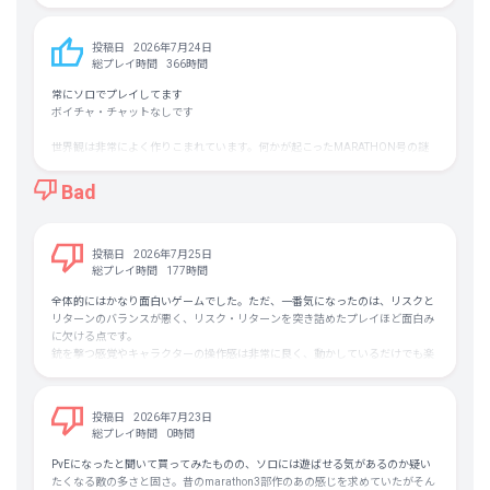
れなくなる。
他のゲームでは満足できなくなり、あなたの夢にもロード画面の蚕が出てくる
であろう。
投稿日
2026年7月24日
さあ、君もタウ・セティで一緒に脳を焼かないか？俺はお勧めするよ、まじ
総プレイ時間
366時間
で。
大丈夫、安心してすぐ慣れるから。
常にソロでプレイしてます
ボイチャ・チャットなしです
世界観は非常によく作りこまれています。何かが起こったMARATHON号の謎
が徐々に分かっていくことを楽しんでいます。なのでアンロックした貴重品の
解説やムービー等飛ばさずに楽しめる方はより向いていると思います
Bad
逆にapexのように撃ち合いや立ち回りで楽しみたい方には向いていないかもし
れません
無料装備はありますが非常に弱いため、おすすめはしません。それでも楽しみ
投稿日
2026年7月25日
たいよって方は、とにかく高い装備でマッチに臨むと勝率は上がります。開発
総プレイ時間
177時間
陣も言っていますが、持ち帰ったものを貯めるのではなく、とにかく使うこと
全体的にはかなり面白いゲームでした。ただ、一番気になったのは、リスクと
を重視している為、そのようなバランスがとられていると感じています。
リターンのバランスが悪く、リスク・リターンを突き詰めたプレイほど面白み
に欠ける点です。
最近PvEモードが追加されまして、これも楽しんでいます
銃を撃つ感覚やキャラクターの操作感は非常に良く、動かしているだけでも楽
敵が固すぎるといった声がありますが、繰り返しPvEモードを行うことで、自
しい作品でした。さらにNPCがかなり強いため、常に緊張感を持って立ち回る
分自身も強化され、より長く遊べる仕様になっております。成長具合も早すぎ
必要があり、そのぶん無事に脱出できたときの達成感は大きく、脱出シュータ
ず、遅すぎずでちょうどよいのではないでしょうか
ーならではの魅力はしっかり味わえます。
投稿日
2026年7月23日
一方で、リスクとリターンのバランスには大きな問題があると感じました。
総プレイ時間
0時間
まず、NPCと戦闘している最中に他プレイヤーから漁夫を狙われると、ほとん
ど勝ち目がありません。銃声や弾道ですぐに位置が把握されるため、戦闘する
PvEになったと聞いて買ってみたものの、ソロには遊ばせる気があるのか疑い
こと自体のリスクが非常に高く、「戦うほど不利になる」と感じる場面が多く
たくなる敵の多さと固さ。昔のmarathon3部作のあの感じを求めていたがそん