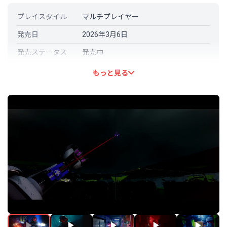
プレイスタイル
マルチプレイヤー
発売日
2026年3月6日
発売ステータス
発売中
開発元
Bungie
もっと見る
パブリッシャー
Bungie
言語対応
日本語: 対応
その他の言語
英語 (フル音声対応)
フランス語 (フル音声対応)
イタリア語 (フル音声対応)
ドイツ語 (フル音声対応)
スペイン語 - スペイン (フル音声対応)
韓国語 (フル音声対応)
ポーランド語 (フル音声対応)
ポルトガル語－ブラジル (フル音声対
応)
ロシア語 (フル音声対応)
中国語（簡体字） (フル音声対応)
スペイン語－ラテンアメリカ (フル音
声対応)