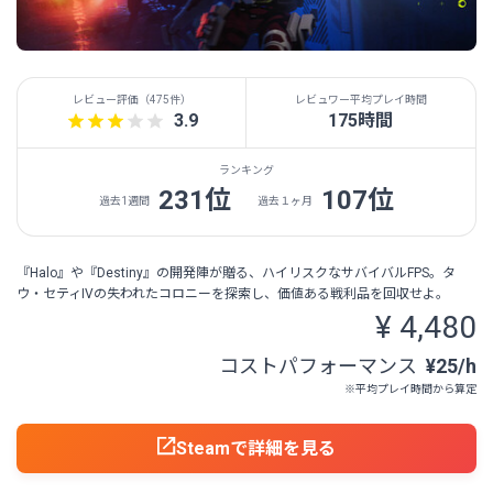
レビュー評価（
475件
）
レビュワー平均プレイ時間
3.9
175時間
ランキング
231位
107位
過去1週間
過去１ヶ月
『Halo』や『Destiny』の開発陣が贈る、ハイリスクなサバイバルFPS。タ
ウ・セティIVの失われたコロニーを探索し、価値ある戦利品を回収せよ。
¥ 4,480
コストパフォーマンス
¥25/h
※平均プレイ時間から算定
Steamで詳細を見る