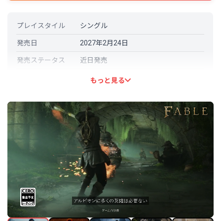
プレイスタイル
シングル
発売日
2027年2月24日
発売ステータス
近日発売
開発元
Playground Games
もっと見る
パブリッシャー
Xbox Game Studios
言語対応
日本語: 対応
その他の言語
英語 (フル音声対応)
中国語（簡体字）
フランス語
イタリア語
ドイツ語 (フル音声対応)
スペイン語 - スペイン
ポーランド語
ポルトガル語－ブラジル (フル音声対
応)
スペイン語－ラテンアメリカ (フル音
声対応)