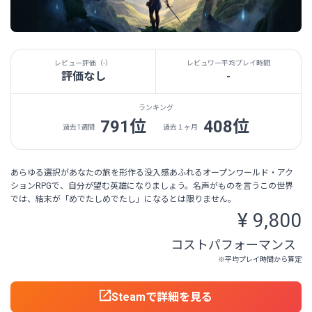
レビュー評価（
-
）
レビュワー平均プレイ時間
評価なし
-
ランキング
791位
408位
過去1週間
過去１ヶ月
あらゆる選択があなたの旅を形作る没入感あふれるオープンワールド・アク
ションRPGで、自分が望む英雄になりましょう。名声がものを言うこの世界
では、結末が「めでたしめでたし」になるとは限りません。
¥ 9,800
コストパフォーマンス
※平均プレイ時間から算定
Steamで詳細を見る