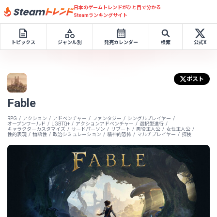
日本のゲームトレンドがひと目で分かる
Steamランキングサイト
トピックス
ジャンル別
発売カレンダー
検索
公式X
ポスト
Fable
RPG
アクション
アドベンチャー
ファンタジー
シングルプレイヤー
オープンワールド
LGBTQ+
アクションアドベンチャー
選択型進行
キャラクターカスタマイズ
サードパーソン
リブート
悪役主人公
女性主人公
性的表現
物語性
政治シミュレーション
精神的恐怖
マルチプレイヤー
探検