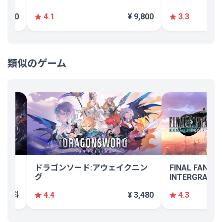
 2,640
¥ 9,800
4.1
3.3
類似のゲーム
ティ
ドラゴンソード:アウェイクニン
FINAL FANTAS
グ
INTERGRADE
無料
¥ 3,480
4.4
4.3
-