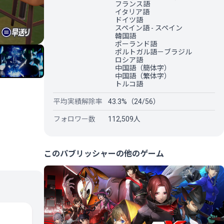
フランス語
イタリア語
ドイツ語
スペイン語 - スペイン
韓国語
ポーランド語
ポルトガル語－ブラジル
ロシア語
中国語（簡体字）
中国語（繁体字）
トルコ語
平均実績解除率
43.3%（24/56）
フォロワー数
112,509人
このパブリッシャーの他のゲーム