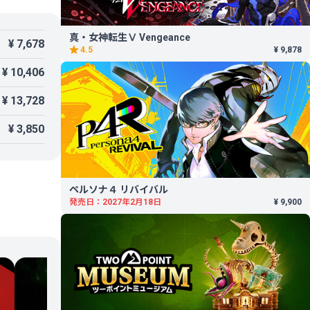
真・女神転生Ⅴ Vengeance
¥ 7,678
4.5
¥ 9,878
¥ 10,406
¥ 13,728
¥ 3,850
ペルソナ４ リバイバル
発売日：2027年2月18日
¥ 9,900
ペルソナ４ リバ
18日発売決定 
2026.06.11