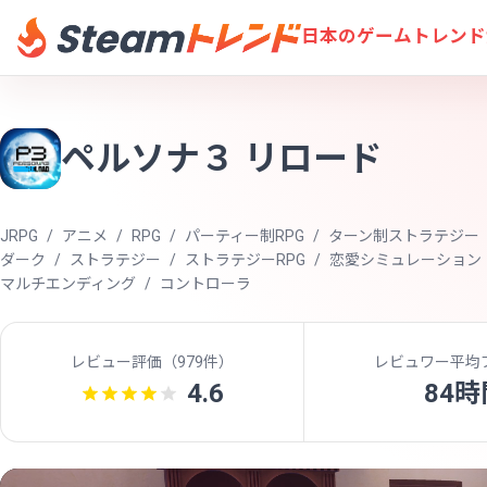
日本のゲームトレンド
ペルソナ３ リロード
JRPG
アニメ
RPG
パーティー制RPG
ターン制ストラテジー
ダーク
ストラテジー
ストラテジーRPG
恋愛シミュレーション
マルチエンディング
コントローラ
レビュー評価（
979件
）
レビュワー平均
4.6
84時