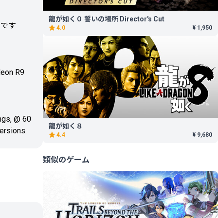
龍が如く０ 誓いの場所 Director's Cut
要です
4.0
¥ 1,950
deon R9
ngs, @ 60
龍が如く８
ersions.
4.4
¥ 9,680
類似のゲーム