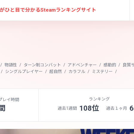
がひと目で分かる
Steamランキングサイト
物語性
ターン制コンバット
アドベンチャー
感動的
良質
シングルプレイヤー
超自然
カラフル
ミステリー
ランキング
プレイ時間
間
108位
過去1週間
過去１ヶ月