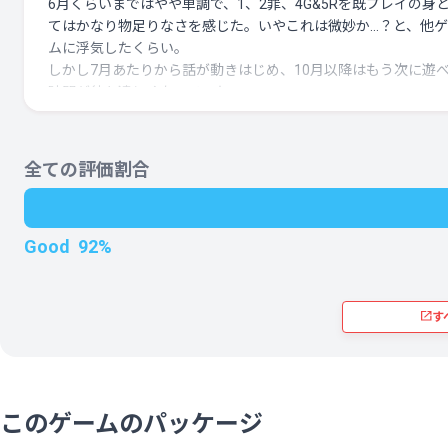
6月くらいまではやや単調で、1、2罪、4G&5Rを既プレイの身
いうことを深く考えさせられた傑作です
結論としては、現時点でややだるいなという感想がやはり出て
てはかなり物足りなさを感じた。いやこれは微妙か…？と、他
います。なんとかタルタロスをなるべく楽しくプレイするため
ムに浮気したくらい。
めちゃくちゃ時間を取りながらプレイしています。この感じで
しかし7月あたりから話が動きはじめ、10月以降はもう次に遊
までプレイしたい。
時間が待ち遠しくなっていた。
他シリーズでも言えることだけど、特にこの作品のメインスト
2026/08/07
ーは本当に暗い。
エンディングまでしっかりとクリアしました。
序盤から中盤過ぎる辺りまでギスギスするしなんなら終盤もち
全ての評価割合
結論としては、一回投げたのがウソに思えるくらい、熱中でき
とギスる。
た。
だがそれが人間の多面性をよく表してるペルソナらしさだなと
タルタロスは、最後までやや単調に感じましたが、プレイでき
う。
かったです。
Good
92%
表面上は明るくても、みんなトラウマやコンプレックスなど何
そして、今ペルソナロスになってます。
ら抱えてて時折影を落とす。
早く4リバイバルを触りたい。
それでもそれに向き合うことで強くなっていくのがペルソナな
よなぁ。
す
4のような青春感、5のような痛快感はない。
でも生きるとは、死ぬとはどういうことだろう？と考えさせら
る、評判に違わない傑作。
このゲームのパッケージ