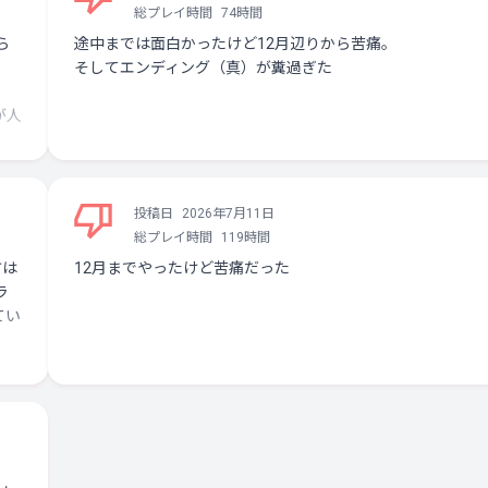
総プレイ時間
74時間
ら
途中までは面白かったけど12月辺りから苦痛。
そしてエンディング（真）が糞過ぎた
が人
ある
投稿日
2026年7月11日
残
総プレイ時間
119時間
エピ
方は
12月までやったけど苦痛だった
て少
ラ
てい
でド
がが
で
も心
値
年
まっ
かと