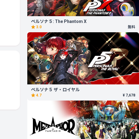
ペルソナ５: The Phantom X
3.0
無料
ペルソナ５ ザ・ロイヤル
4.7
¥ 7,678