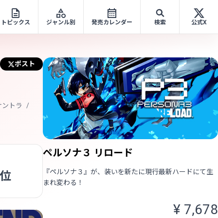
トピックス
ジャンル別
発売カレンダー
検索
公式X
ポスト
サントラ
ペルソナ３ リロード
『ペルソナ３』が、装いを新たに現行最新ハードにて生
6位
まれ変わる！
¥ 7,678