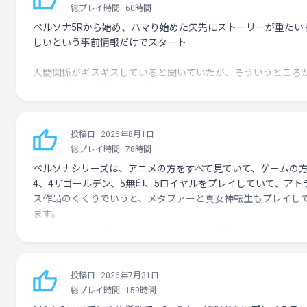
総プレイ時間
60時間
ペルソナ5Rから始め、ハマり始めた矢先にストーリーが重たい
しいという事前情報だけでスタート
人間関係がギスギスしていると聞いていたが、そういうところ
間らしくてとても気に入った
ペルソナ5と比べるとダンジョン探索が単調でギミックも特にな
し、攻略本片手でなくてもサクサク進められるのはいい点では
投稿日
2026年8月1日
がその代わり階層の多さで誤魔化している感じがしたのが少し
総プレイ時間
78時間
念 パレスの作りこみに比べるとかなり単調 その影響で追加
ペルソナシリーズは、アニメの方をすべて見ていて、ゲームの
ソードのエピソードアイギスもタルタロスでかさましされてい
4、4ザゴールデン、5無印、5ロイヤルをプレイしていて、アト
し不評らしい
ス作品のくくりでいうと、メタファーと真女神転生もプレイし
ます。
代わりにキャラクター、ストーリー性は神がかっていて、今ま
こちらのペルソナ3リロードに関しては、発売日にXbox game
ラクエを推してきたがそれを軽く超える重厚さとメインテーマ
passで触りましたが、正直タルタロスがつまらなすぎて、途中
っちり感じられて思わず泣きそうになるくらいペルソナ5より
投げています。今回は、サマーセール2026のタイミングで最安
に深く刺さった作品だった
になっていたことと、直前に5ロイヤルをクリアしたことと、来
投稿日
2026年7月31日
の2月に4リバイバルが出るということで、モチベーションが高
総プレイ時間
159時間
出会いはあっさりしているのに、別れとなるとここまで辛いの
たため、またプレイするかということになりました。