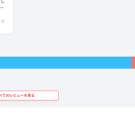
とし
きて
ゲー
に、
最後
べる
ーリ
ょっ
まし
思
て良
かし
んだ
べてのレビューを見る
れ