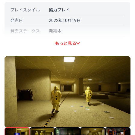
プレイスタイル
協力プレイ
発売日
2022年10月19日
発売ステータス
発売中
開発元
Triiodide Studios
もっと見る
パブリッシャー
Triiodide Studios
言語対応
日本語: 対応
その他の言語
英語 (フル音声対応)
フランス語 (フル音声対応)
ドイツ語 (フル音声対応)
スペイン語 - スペイン (フル音声対応)
ポルトガル語－ブラジル (フル音声対
応)
ロシア語 (フル音声対応)
イタリア語 (フル音声対応)
トルコ語 (フル音声対応)
スペイン語－ラテンアメリカ (フル音
声対応)
ポーランド語 (フル音声対応)
中国語（簡体字） (フル音声対応)