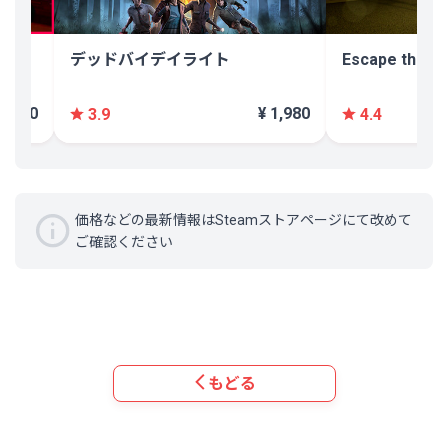
デッドバイデイライト
Escape the B
¥ 920
¥ 1,980
3.9
4.4
価格などの最新情報はSteamストアページにて改めて
ご確認ください
もどる