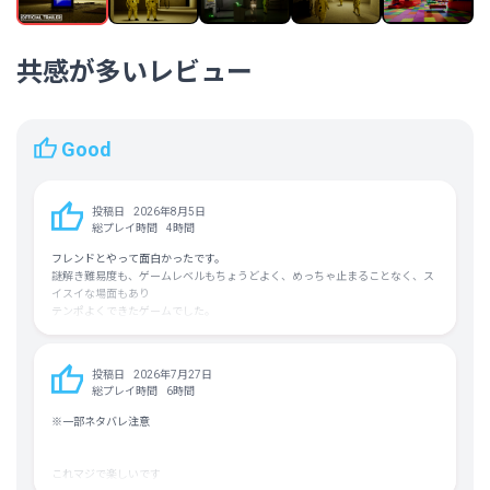
ウクライナ語 (フル音声対応)
アラビア語 (フル音声対応)
韓国語 (フル音声対応)
共感が多いレビュー
ペルシア語 (フル音声対応)
ハンガリー語 (フル音声対応)
チェコ語 (フル音声対応)
ポルトガル語－ポルトガル (フル音声
対応)
Good
スウェーデン語 (フル音声対応)
中国語（繁体字） (フル音声対応)
インドネシア語 (フル音声対応)
投稿日
2026年8月5日
総プレイ時間
4時間
平均実績解除率
26.0%（6/22）
フレンドとやって面白かったです。
フォロワー数
76,082人
謎解き難易度も、ゲームレベルもちょうどよく、めっちゃ止まることなく、ス
イスイな場面もあり
テンポよくできたゲームでした。
そこまでホラー要素は感じなかったかな？定価でも全然いいがセールなら断然
買いです。
投稿日
2026年7月27日
総プレイ時間
6時間
※一部ネタバレ注意
これマジで楽しいです