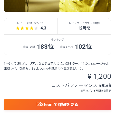
レビュー評価（
227件
）
レビュワー平均プレイ時間
4.3
12時間
ランキング
183位
102位
過去1週間
過去１ヶ月
1〜6人で楽しむ、リアルなビジュアルの協力型ホラー。11のプロシージャル
生成レベルを進み、Backroomsの奥深くへ生き延びよう。
¥ 1,200
コストパフォーマンス
¥95/h
※平均プレイ時間から算定
Steamで詳細を見る