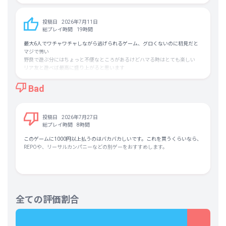
ある程度どこで敵出てくるかなどが予測できるのでそこまで極端に怖くはない
です(角待ちされることはあります)
ただマルチ推奨です
投稿日
2026年7月11日
マップがランダム生成な上にバカ広いのにマルチと同じ量のタスクを1人で全
総プレイ時間
19時間
てやるのでシンプルにソロはめんどくさいです()
ただし野良マルチは海外プレイヤーが多めです
最大6人でワチャワチャしながら逃げられるゲーム、グロくないのに初見だと
身内とやる場合はゲーム内VCでやるとリアル感が増すのでおすすめです
マジで怖い
ちなみにマップは少なめですけどまだ開発中みたいでよく仕様変更とかが来る
野良で遊ぶ分にはちょっと不便なところがあるけどハマる時はとても楽しい
ので今後も期待できる作品だと思います
リア友と遊べば最高に盛り上がると思います
難易度はよっぽどバカじゃなければギミックは分かるぐらいです
[知っておいた方がいい事]
でもそこそこ難しいです
・ボイスチャットができると良い（意思疎通ができれば盛り上がる）
Bad
血に飢えたゲーム廃人にも結構おすすめです
・Rキーでホイッスルを吹ける(ダウンした時に人を呼ぼう)
長文失礼しました
・プールのエリアでパズルを解き出す前に全員集まること(解き始めると入り
口が閉鎖されて後続が入れない＝脱出扉に全員が集まれないので脱出できず詰
む)
投稿日
2026年7月27日
・錆びたボルトカッターは拾ったステージ以降も使えるので大事にしよう
総プレイ時間
8時間
このゲームに1000円以上払うのはバカバカしいです。これを買うくらいなら、
REPOや、リーサルカンパニーなどの別ゲーをおすすめします。
全ての評価割合