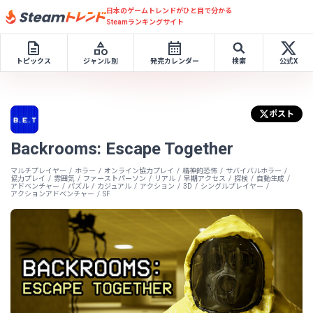
日本のゲームトレンドがひと目で分かる
Steamランキングサイト
トピックス
ジャンル別
発売カレンダー
検索
公式X
ポスト
Backrooms: Escape Together
マルチプレイヤー
ホラー
オンライン協力プレイ
精神的恐怖
サバイバルホラー
協力プレイ
雰囲気
ファーストパーソン
リアル
早期アクセス
探検
自動生成
アドベンチャー
パズル
カジュアル
アクション
3D
シングルプレイヤー
アクションアドベンチャー
SF