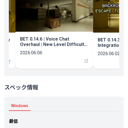
BET 0.14.6 | Voice Chat
culty
BET 0.14.3 | D
Overhaul | New Level Difficulty
Integration, B
Improvements | Bug Fixes
Revive Overh
2026.06.06
2026.06.02
スペック情報
Windows
最低