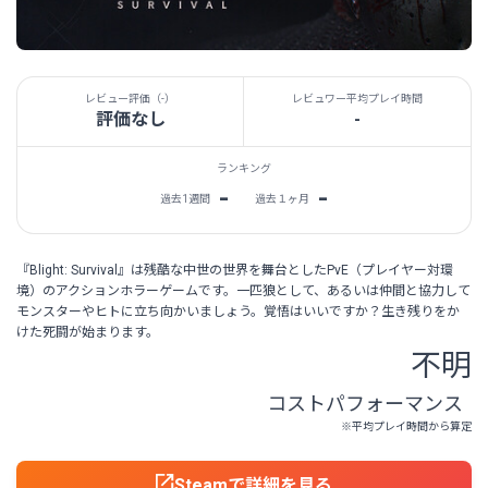
レビュー評価（
-
）
レビュワー平均プレイ時間
評価なし
-
ランキング
-
-
過去1週間
過去１ヶ月
『Blight: Survival』は残酷な中世の世界を舞台としたPvE（プレイヤー対環
境）のアクションホラーゲームです。一匹狼として、あるいは仲間と協力して
モンスターやヒトに立ち向かいましょう。覚悟はいいですか？生き残りをか
けた死闘が始まります。
不明
コストパフォーマンス
※平均プレイ時間から算定
Steamで詳細を見る