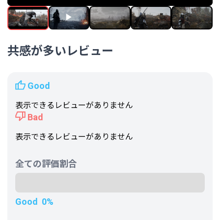
ポルトガル語－ブラジル
スペイン語 - スペイン
イタリア語
ポルトガル語－ポルトガル
スウェーデン語
共感が多いレビュー
平均実績解除率
-
フォロワー数
156,448人
Good
表示できるレビューがありません
Bad
表示できるレビューがありません
全ての評価割合
Good
0%