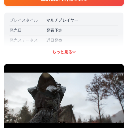
プレイスタイル
マルチプレイヤー
発売日
発表予定
発売ステータス
近日発売
開発元
Haenir Studio
もっと見る
パブリッシャー
Behaviour Interactive
言語対応
日本語: 対応
その他の言語
英語 (フル音声対応)
フランス語 (フル音声対応)
ドイツ語
韓国語
ポーランド語
ロシア語
中国語（簡体字） (フル音声対応)
スペイン語－ラテンアメリカ
中国語（繁体字）
ウクライナ語