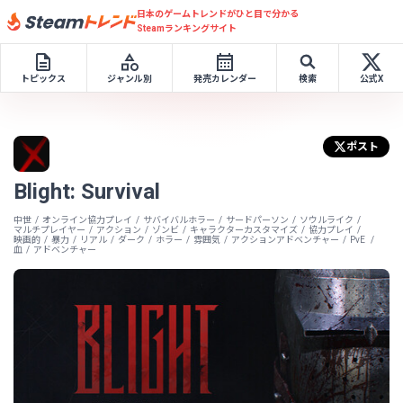
日本のゲームトレンドがひと目で分かる
Steamランキングサイト
トピックス
ジャンル別
発売カレンダー
検索
公式X
ポスト
Blight: Survival
中世
オンライン協力プレイ
サバイバルホラー
サードパーソン
ソウルライク
マルチプレイヤー
アクション
ゾンビ
キャラクターカスタマイズ
協力プレイ
映画的
暴力
リアル
ダーク
ホラー
雰囲気
アクションアドベンチャー
PvE
血
アドベンチャー