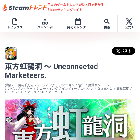
日本のゲームトレンドがひと目で分かる
Steamランキングサイト
トピックス
ジャンル別
発売カレンダー
検索
公式X
ポスト
東方虹龍洞 ～ Unconnected
Marketeers.
弾幕
一騎当千方式シューティング
アクション
信仰
良質サントラ
シングルプレイヤー
シューティング
インディー
かわいい
女性主人公
高難易度
ローグライト
アニメ
2D
アーケード