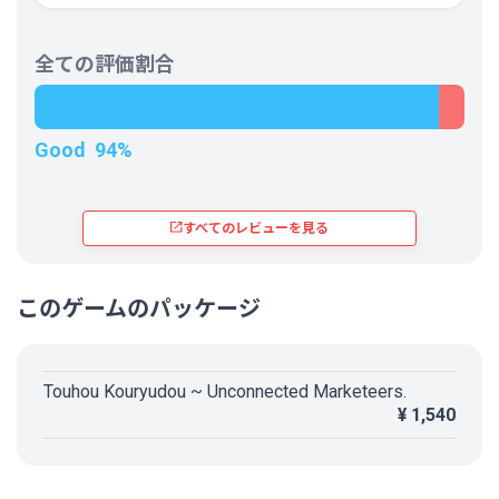
ようになってからやれという方針らしい。
特に問題なのが序盤から横から迫る弾というのが出てくる上に全体的に多すぎ
まあ、カードも連続で使えるわけではないので使える場面はある意味限定的な
るという印象がある。東方は縦STGなので上下から迫る弾は処理しやすいが、
面もあり最終的には気合避け頑張ってかもしれないが。
横から来る弾というのはとても対処しづらいものである（逆に横STGだと上下
今までのシリーズ限定の特殊システムが大丈夫な人なら、問題ないと思いま
全ての評価割合
から迫る弾が避けづらい）。
す。
それに限らず今作の弾幕は変な軌道をしたものや後ろから迫ってくるものが多
すぎる。ケイブのSTGでいうと怒首領蜂大往生というよりかはケツイのような
最後に、視覚攻撃は止めろ。
難しさだ。
Good
94%
アビリティカードの格差多し
アビリティカードだが、それ単体で強力なもの、特定のカードと組み合わせて
真価を発揮するものなど様々あるが、大半はほとんど役に立たない。
無駄に種類の多い援護射撃系の装備カードは気休め程度のショボい火力(特に
すべてのレビューを見る
ホーミング系)であり、他の自機や今作に出てこなかったキャラに思いをはせ
て……なんて軽い気持ちで装備すると大抵は泣きを見る。
それ以上に深刻なのが弾消しオプション系のカードの使い勝手の悪さ。弾消し
判定が小さすぎたり、本体から離れすぎてて防壁として成り立っていなかった
り、特定ボスの特定スペルにのみ異様に強くてあとは役立たずだったり、常に
このゲームのパッケージ
展開できなかったり。唯一後ろを守ってくれるやつはステージ後半やEXステー
ジで役に立ってくれる。
このことからカードの組み合わせが限られてきてしまう。カードの種類自体は
Touhou Kouryudou ~ Unconnected Marketeers.
多いのにこれではあんまりである。
¥ 1,540
アビリティカードの取得機会が少なすぎる
アビリティカードはステージクリア時にランダムで数枚出てくる中で1枚だけ
購入するという形をとる。カードの種類のわりに手に入れる機会があまりに少
なすぎる。理想の装備を実現するには運も絡んでくるのだ。配られたカードに
応じて柔軟に戦略を変えよ……というとヴァンパイアサバイバーズを彷彿させ