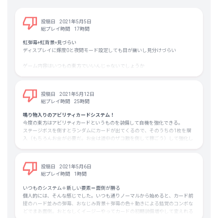
この「3枚まで持ち込める」ところがポイントであり、
弾消し手段を豊富に確保して、自分の力量を超えた難易度をゴリ押しでクリア
投稿日
2021年5月5日
してもよし。
総プレイ時間
17時間
逆に強いカードを全く取得せずに、自分の地力を証明するもよし。
虹弾幕+虹背景=見づらい
こういう細かな難易度調整が効くのが、過去の東方Projectのシューティングゲ
ディスプレイに輝度0と夜間モード設定しても目が痛いし見分けづらい
ームにはない、東方虹龍洞の魅力である！
ゲーム内容はいつもの東方でいいんじゃないでしょうか
投稿日
2021年5月12日
総プレイ時間
25時間
鳴り物入りのアビリティカードシステム！
今度の東方はアビリティカードというものを装備して自機を強化できる。
ステージボスを倒すとランダムにカードが出てくるので、そのうちの1枚を購
入（もちろんお金が必要だ。お金は道中のザコ敵を倒して稼ごう）して強化し
ていくという仕組みだ。
ランダム要素が強いものの一度購入したカードは次回プレイ時の初期装備カー
ドとして設定することが出来る（一部除く）。
投稿日
2021年5月6日
総プレイ時間
1時間
変な軌道の弾幕多め
しかし自機を強化していること前提でゲームバランスを設定しているようであ
いつものシステム＋新しい要素＝面倒が勝る
り、難易度が非常に高い（さすがに紺珠伝ほどではないが）。
個人的には、そんな感じでした。いつも通りノーマルから始めると、カード前
特定条件でスペルカード（ボム）や残機のかけら（複数集めるとエクステン
提のハード並みの弾幕、おなじみ背景＋弾幕の色＋動きによる錯覚のコンボな
ド）を貰えるカードの存在があるからなのか、素でこれらを落とす敵が極端に
どでまあ面倒。おとなしくイージーやってカードの初期装備増やして変えれる
少ない気がする。特に残機のかけら。