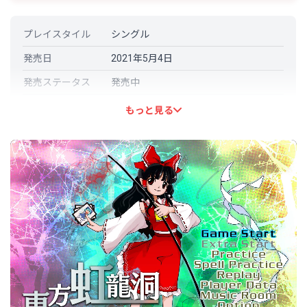
プレイスタイル
シングル
発売日
2021年5月4日
発売ステータス
発売中
開発元
上海アリス幻樂団
もっと見る
パブリッシャー
Mediascape Co., Ltd.
言語対応
日本語: 対応
平均実績解除率
-
フォロワー数
6,094人