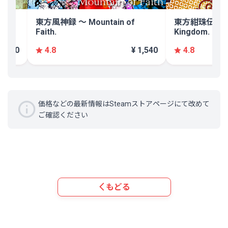
ria
東方風神録 〜 Mountain of
東方紺珠伝 ～ Leg
Faith.
Kingdom.
 1,540
¥ 1,540
4.8
4.8
価格などの最新情報はSteamストアページにて改めて
ご確認ください
もどる