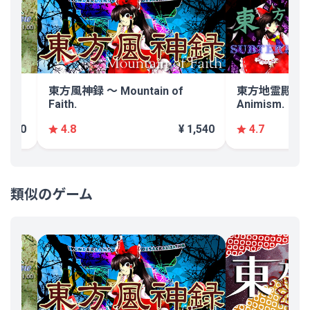
ria
東方風神録 〜 Mountain of
東方地霊殿 〜 Su
Faith.
Animism.
 1,540
¥ 1,540
4.8
4.7
類似のゲーム