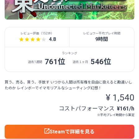
レビュー評価（
152件
）
レビュワー平均プレイ時間
4.8
9時間
ランキング
761位
546位
過去1週間
過去１ヶ月
買う、売る、貰う、手放す いつから人間は所有権を自由に扱えると勘違いし
たのか レインボーでイマモリアルなシューティング幻想！
¥ 1,540
コストパフォーマンス
¥161/h
※平均プレイ時間から算定
Steamで詳細を見る