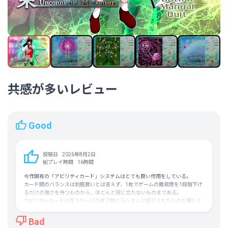
共感が多いレビュー
Good
投稿日
2026年8月2日
総プレイ時間
16時間
今作固有の「アビリティカード」システムはとても良い作用をしている。
カード間のバランスは到底良いとは言えず、1枚でゲームの難易度を1段階下げ
るだけの強さを持つものから、ほとんど役に立たないものまである。
アビリティカードは各ステージの終了時にランダムで提示されたものを購入す
ることになるが、
プレイヤーが選んで最大3枚まで持ち込めるので運要素を減らすことができ
Bad
る。