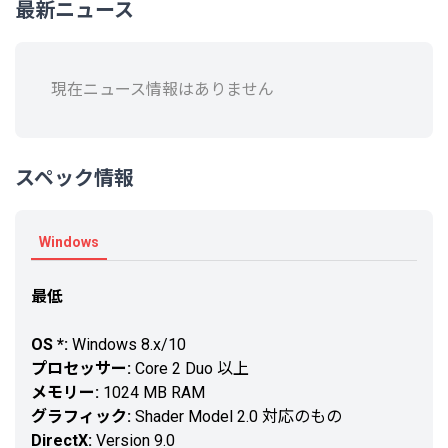
最新ニュース
るが、前述の通り大半は弱いカードな上にそもそも初期装備のカードを除くと
5枚までしか購入できない。これではガチャ回してるのと大して変わらない
し、資金やパワーが足りなければ購入すらできないという有様。
相変わらずの鬼畜仕様なEXステージ
現在ニュース情報はありません
今回もExtraステージがある。本編とは別のコンティニュー不可な高難度ステー
ジで、ボスがスペルカードを発動している間はこちらのボムを防いでしまうと
いうあの仕様をひっ下げて。
問題はアビリティカードの1つにこのステージをクリアして解禁するものがあ
ること。紺珠伝の時もEXをクリアしないとストーリーが完結しないという問題
スペック情報
があったが、こっちはそれ以上の問題である。
いい加減EXステージを神聖視しすぎである。ボムバリアの件といい、どこぞの
蜂のイメージに引っ張られ過ぎである。コンティニューくらいさせてくれても
いいじゃないか。
Windows
自機の装備を色々揃えたり強化したりという間口を広げられそうな素材をふん
だんに使っておきながら出来上がったのはこの敷居の高い弾幕STG。期待して
最低
いた分、かなりの肩透かしを食らってしまった。
その手のSTGでもっと遊びやすい作品は他にいくらでもある。どうしてこんな
ことになってしまったのか。
OS *:
Windows 8.x/10
プロセッサー:
Core 2 Duo 以上
曲やキャラクターは毎度毎度素晴らしいものを用意しており、そこは素直に賞
メモリー:
1024 MB RAM
賛。
グラフィック:
Shader Model 2.0 対応のもの
前作「鬼形獣」や前々作「天空璋」は比較的難易度が抑え目なので、STG初心
DirectX:
Version 9.0
者で東方に振れてみたいという方は、まずはそちらから挑戦することをお勧め