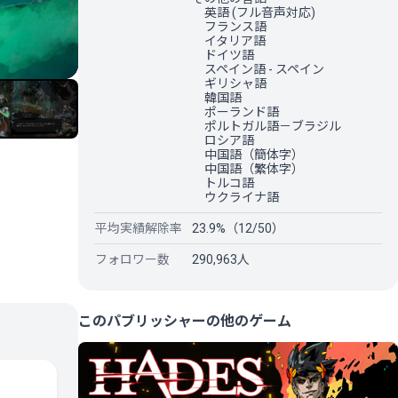
英語 (フル音声対応)
フランス語
イタリア語
ドイツ語
スペイン語 - スペイン
ギリシャ語
韓国語
ポーランド語
ポルトガル語－ブラジル
ロシア語
中国語（簡体字）
中国語（繁体字）
トルコ語
ウクライナ語
平均実績解除率
23.9%（12/50）
フォロワー数
290,963人
このパブリッシャーの他のゲーム