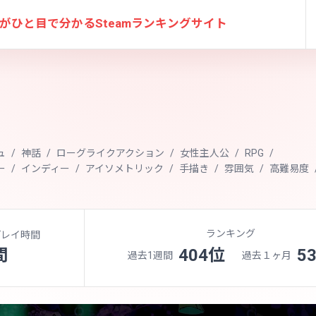
がひと目で分かる
Steamランキングサイト
ュ
神話
ローグライクアクション
女性主人公
RPG
ー
インディー
アイソメトリック
手描き
雰囲気
高難易度
ランキング
プレイ時間
間
404位
5
過去1週間
過去１ヶ月