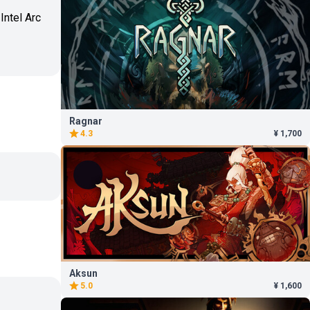
ntel Arc
Ragnar
4.3
¥ 1,700
Aksun
5.0
¥ 1,600