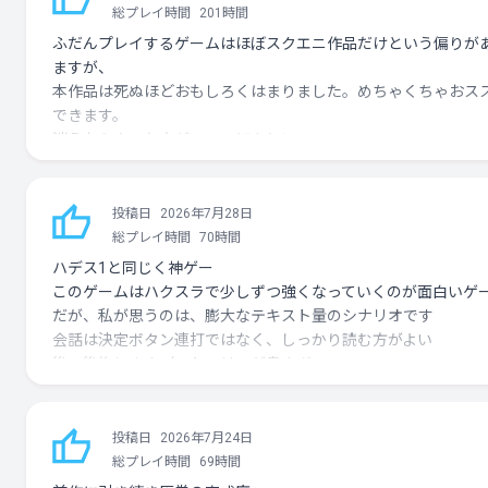
総プレイ時間
201時間
ふだんプレイするゲームはほぼスクエニ作品だけという偏りが
ますが、
本作品は死ぬほどおもしろくはまりました。めちゃくちゃおス
できます。
迷うならやった方がいい。ほんとに
前作も際立っておもしろかったので期待していましたが、完全
切られました。期待以上でした。
投稿日
2026年7月28日
おもしろい。圧倒的におもしろい。そして辞め時を失う・・・
総プレイ時間
70時間
足必至。
ハデス1と同じく神ゲー
このゲームはハクスラで少しずつ強くなっていくのが面白いゲ
だが、私が思うのは、膨大なテキスト量のシナリオです
会話は決定ボタン連打ではなく、しっかり読む方がよい
後で後悔します（ストーリーが良すぎて
DQやFF（FFは古いもの）が好きな人ならストーリーだけでも十
楽しめるぐらい面白い
戦闘方面はすこーーしずつ強くなる感じが癖になります
投稿日
2026年7月24日
数時間であきらめず、頑張って一周することを目標に頑張って
総プレイ時間
69時間
い（そこでやめると本当にもったいない