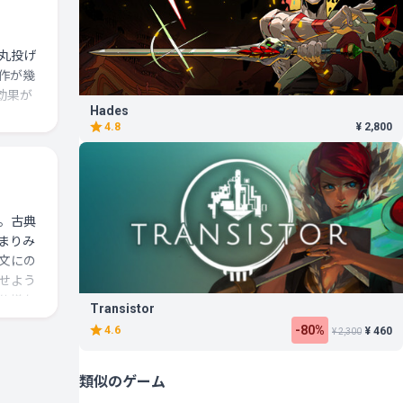
丸投げ
作が幾
効果が
Hades
4.8
¥ 2,800
。古典
４か５
まりみ
文にの
せよう
仕様な
Transistor
文章と
-80%
4.6
¥ 460
¥ 2,300
足りて
が前作
いる。
類似のゲーム