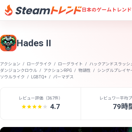
日本のゲームトレンド
Hades II
アクション
ローグライク
ローグライト
ハックアンドスラッシ
ダンジョンクロウル
アクションRPG
物語性
シングルプレイヤ
ソウルライク
LGBTQ+
パーマデス
レビュー評価（
367件
）
レビュワー平均
4.7
79時