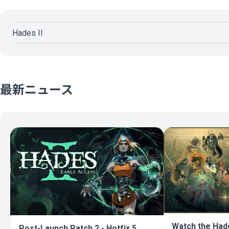
Hades II
最新ニュース
Watch the Had
Post-Launch Patch 2 - Hotfix 5