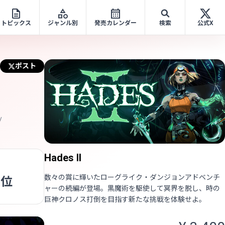
トピックス
ジャンル別
発売カレンダー
検索
公式X
ポスト
Hades II
数々の賞に輝いたローグライク・ダンジョンアドベンチ
3位
ャーの続編が登場。黒魔術を駆使して冥界を脱し、時の
巨神クロノス打倒を目指す新たな挑戦を体験せよ。