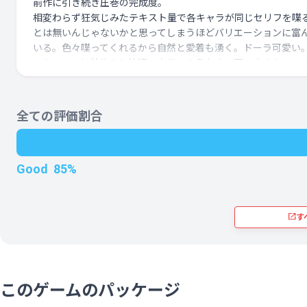
前作に引き続き圧巻の完成度。
相変わらず狂気じみたテキスト量で各キャラが同じセリフを喋
一つマイナス点を挙げるなら、理解するまで時間がかかったハ
とは無いんじゃないかと思ってしまうほどバリエーションに富
１と比べて少しだけ説明が増えたが、はやり説明不足な点はマ
いる。色々喋ってくれるから自然と愛着も湧く。ドーラ可愛い
ス
アクションは前作より快適。自分のような中の下～中くらいの
ションの上手さだと、前作は理不尽さを感じるステージや場面
っこうあった。しかし、今作では魔弾の代わりの魔陣が非常に
利。とりあえず置けば敵の足が止まるため追いかけ回されてど
全ての評価割合
ようもないといった場面が少ない。
そしてラスボスを倒してからも色々と用意されており新鮮な気
のまま遊び続けられます。個人的には三女神を見つけるイベン
Good
85%
では是非ともクリアしてもらいたい。実績達成率で言うと10%
いみたいですが勿体ない。割と衝撃の真実を拝めます。
す
このゲームのパッケージ