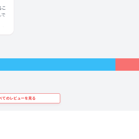
るこ
デス
んで
イナ
。
アク
がけ
便
うし
持ち
トま
くら
べてのレビューを見る