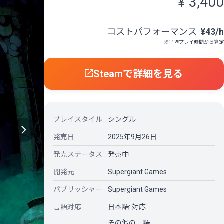
¥ 3,400
コストパフォーマンス
¥43/h
※平均プレイ時間から算定
Steamで詳細を見る
プレイスタイル
シングル
発売日
2025年9月26日
発売ステータス
発売中
開発元
Supergiant Games
パブリッシャー
Supergiant Games
言語対応
日本語: 対応
その他の言語