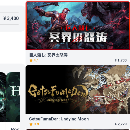
¥ 3,400
巨人殺し: 冥界の怒涛
4.1
¥ 1,700
Watch the Had
Concert, Live 
2026.06.16
GetsuFumaDen: Undying Moon
3.9
¥ 2,728
Post-Launch Patch 2 - Hotfix 5