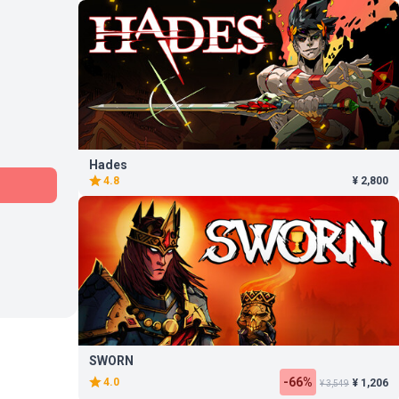
Hades
4.8
¥ 2,800
SWORN
-66%
4.0
¥ 1,206
¥ 3,549