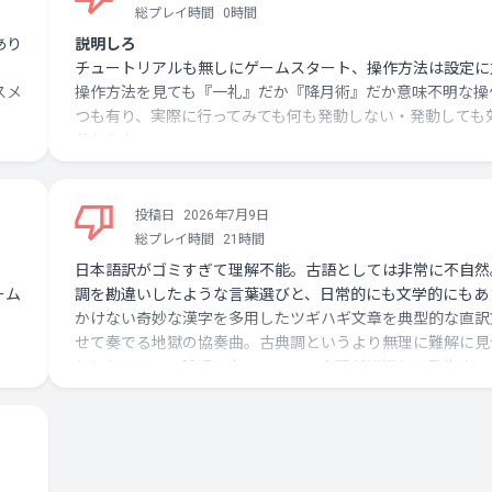
総プレイ時間
0時間
あり
説明しろ
チュートリアルも無しにゲームスタート、操作方法は設定に
スメ
操作方法を見ても『一礼』だか『降月術』だか意味不明な操
つも有り、実際に行ってみても何も発動しない・発動しても
分からない
キーバインドがデフォルトで重複してるのもおかしい
に裏
アイテムも名前しか出ず効果が分からない
投稿日
2026年7月9日
寝不
総プレイ時間
21時間
難易度カーブが急
日本語訳がゴミすぎて理解不能。古語としては非常に不自然
序盤は雑魚がチマチマ湧くだけの簡単なステージだったが、
ーム
調を勘違いしたような言葉選びと、日常的にも文学的にもあ
ステージ目で湧き速度が異常に高くなってタコ殴りにされる
かけない奇妙な漢字を多用したツギハギ文章を典型的な直訳
『高難易度』と『理不尽』を間違えてる
せて奏でる地獄の協奏曲。古典調というより無理に難解に見
としたラノベの詠唱になっている。会話が細切れに発生する
分
ので難解さに拍車がかかる。アクションゲームの合間に読む
しては非常にきつい。翻訳者が技術足りてない、というかIQ
ない。会話全スキップ推奨。アクションパートはスピード感
ほし
比５割減。ハデス続編に求められるすべての要素が劣化して
汝らにはおすすめしませんとわれは思います。