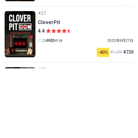
#27
CloverPit
4.4
24時間41分
2025年9月27日
¥720
-40%
¥1,200
#28
BIOHAZARD RE:4
4.7
42時間48分
2019年1月25日
¥3,990
#29
どろぼうノーム